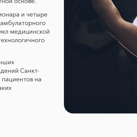
тной основе.
ционара и четыре
 амбулаторного
икл медицинской
технологичного
учших
дений Санкт-
 пациентов на
аких