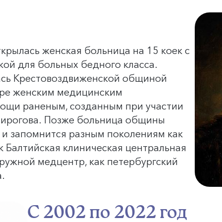
крылась женская больница на 15 коек с
кой для больных бедного класса.
сь Крестовоздвиженской общиной
ире женским медицинским
ощи раненым, созданным при участии
Пирогова. Позже больница общины
и запомнится разным поколениям как
ак Балтийская клиническая центральная
кружной медцентр, как петербургский
а.
С 2002 по 2022 год