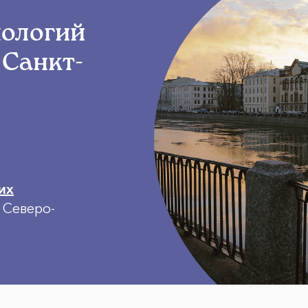
нологий
 Санкт-
их
 Северо-