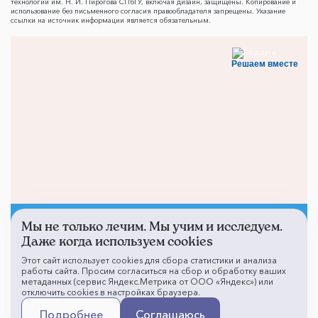
технологий им. Н. И. Пирогова СПбГУ, включая дизайн, защищены. Копирование и
использование без письменного согласия правообладателя запрещены. Указание
ссылки на источник информации является обязательным.
Решаем вместе
Мы не только лечим. Мы учим и исследуем.
Не смогли записаться к
Даже когда используем cookies
врачу?
Этот сайт использует cookies для сбора статистики и анализа
работы сайта. Просим согласиться на сбор и обработку ваших
метаданных (сервис Яндекс.Метрика от ООО «Яндекс») или
отключить cookies в настройках браузера.
Написать о проблеме
Подробнее
Соглашаюсь