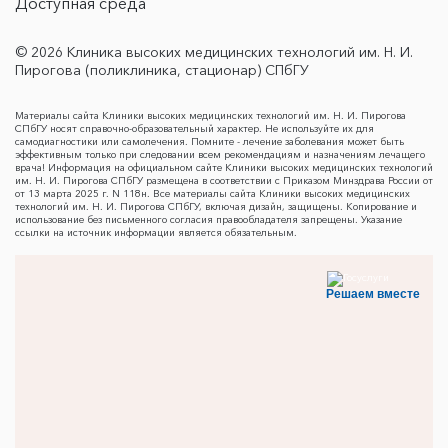
Доступная среда
© 2026 Клиника высоких медицинских технологий им. Н. И.
Пирогова (поликлиника, стационар) СПбГУ
Материалы сайта Клиники высоких медицинских технологий им. Н. И. Пирогова
СПбГУ носят справочно-образовательный характер. Не используйте их для
самодиагностики или самолечения. Помните - лечение заболевания может быть
эффективным только при следовании всем рекомендациям и назначениям лечащего
врача! Информация на официальном сайте Клиники высоких медицинских технологий
им. Н. И. Пирогова СПбГУ размещена в соответствии с Приказом Минздрава России от
от 13 марта 2025 г. N 118н. Все материалы сайта Клиники высоких медицинских
технологий им. Н. И. Пирогова СПбГУ, включая дизайн, защищены. Копирование и
использование без письменного согласия правообладателя запрещены. Указание
ссылки на источник информации является обязательным.
Решаем вместе