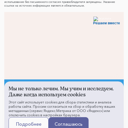
использование без письменного согласия правообладателя запрещены. Указание
ссылки на источник информации является обязательным.
Решаем вместе
Мы не только лечим. Мы учим и исследуем.
Не смогли записаться к
Даже когда используем cookies
врачу?
Этот сайт использует cookies для сбора статистики и анализа
работы сайта. Просим согласиться на сбор и обработку ваших
метаданных (сервис Яндекс.Метрика от ООО «Яндекс») или
отключить cookies в настройках браузера.
Написать о проблеме
Подробнее
Соглашаюсь