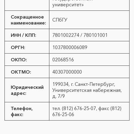
университет»
Сокращенное
СПбГУ
наименование:
ИНН / КПП:
7801002274 / 780101001
ОРГН:
1037800006089
ОКПО:
02068516
ОКТМО:
40307000000
199034, г. Санкт-Петербург,
Юридический
Университетская набережная,
адрес:
д. 7/9
Телефон,
тел. (812) 676-25-07, факс (812)
факс:
676-25-06