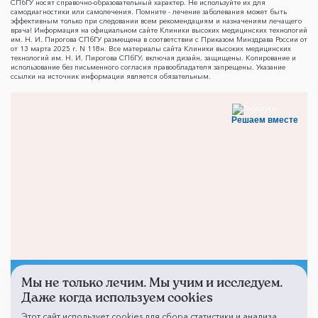
СПбГУ носят справочно-образовательный характер. Не используйте их для
самодиагностики или самолечения. Помните - лечение заболевания может быть
эффективным только при следовании всем рекомендациям и назначениям лечащего
врача! Информация на официальном сайте Клиники высоких медицинских технологий
им. Н. И. Пирогова СПбГУ размещена в соответствии с Приказом Минздрава России от
от 13 марта 2025 г. N 118н. Все материалы сайта Клиники высоких медицинских
технологий им. Н. И. Пирогова СПбГУ, включая дизайн, защищены. Копирование и
использование без письменного согласия правообладателя запрещены. Указание
ссылки на источник информации является обязательным.
Решаем вместе
Мы не только лечим. Мы учим и исследуем.
Не смогли записаться к
Даже когда используем cookies
врачу?
Этот сайт использует cookies для сбора статистики и анализа