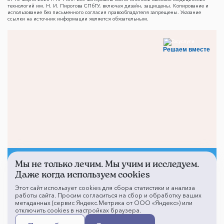
технологий им. Н. И. Пирогова СПбГУ, включая дизайн, защищены. Копирование и
использование без письменного согласия правообладателя запрещены. Указание
ссылки на источник информации является обязательным.
Решаем вместе
Мы не только лечим. Мы учим и исследуем.
Не смогли записаться к
Даже когда используем cookies
врачу?
Этот сайт использует cookies для сбора статистики и анализа
работы сайта. Просим согласиться на сбор и обработку ваших
метаданных (сервис Яндекс.Метрика от ООО «Яндекс») или
отключить cookies в настройках браузера.
Написать о проблеме