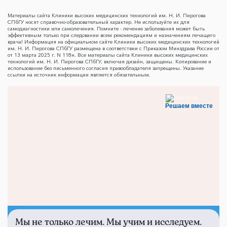
Материалы сайта Клиники высоких медицинских технологий им. Н. И. Пирогова
СПбГУ носят справочно-образовательный характер. Не используйте их для
самодиагностики или самолечения. Помните - лечение заболевания может быть
эффективным только при следовании всем рекомендациям и назначениям лечащего
врача! Информация на официальном сайте Клиники высоких медицинских технологий
им. Н. И. Пирогова СПбГУ размещена в соответствии с Приказом Минздрава России от
от 13 марта 2025 г. N 118н. Все материалы сайта Клиники высоких медицинских
технологий им. Н. И. Пирогова СПбГУ, включая дизайн, защищены. Копирование и
использование без письменного согласия правообладателя запрещены. Указание
ссылки на источник информации является обязательным.
Решаем вместе
Мы не только лечим. Мы учим и исследуем.
Не смогли записаться к