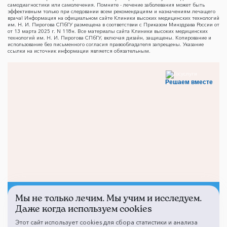
самодиагностики или самолечения. Помните - лечение заболевания может быть
эффективным только при следовании всем рекомендациям и назначениям лечащего
врача! Информация на официальном сайте Клиники высоких медицинских технологий
им. Н. И. Пирогова СПбГУ размещена в соответствии с Приказом Минздрава России от
от 13 марта 2025 г. N 118н. Все материалы сайта Клиники высоких медицинских
технологий им. Н. И. Пирогова СПбГУ, включая дизайн, защищены. Копирование и
использование без письменного согласия правообладателя запрещены. Указание
ссылки на источник информации является обязательным.
Решаем вместе
Мы не только лечим. Мы учим и исследуем.
Не смогли записаться к
Даже когда используем cookies
врачу?
Этот сайт использует cookies для сбора статистики и анализа