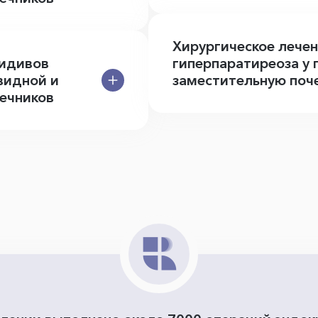
Хирургическое лече
цидивов
гиперпаратиреоза у
видной и
заместительную поч
ечников