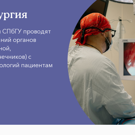
ургия
и СПбГУ проводят
аний органов
ной,
ечников) с
ологий пациентам