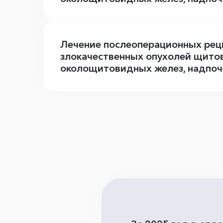
Лечение послеоперационных ре
злокачественных опухолей щито
околощитовидных желез, надпоч