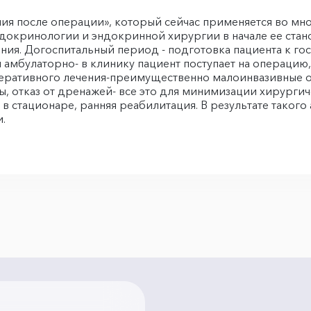
ия после операции», который сейчас применяется во мн
ндокринологии и эндокринной хирургии в начале ее стан
ения. Догоспитальный период - подготовка пациента к го
 амбулаторно- в клинику пациент поступает на операцию
еративного лечения-преимущественно малоинвазивные о
, отказ от дренажей- все это для минимизации хирурги
 стационаре, ранняя реабилитация. В результате такого
.