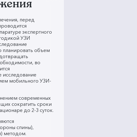
ижения
лечения, перед
проводится
паратуре экспертного
етодикой УЗИ
следование
ко планировать объем
едотвращать
еобходимости, во
ится
е исследование
ием мобильного УЗИ-
енением современных
ющих сократить сроки
ационаре до 2-3 суток.
няются
ороны спины),
) методом.