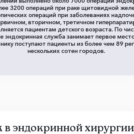
елении выполнено около 7000 операций эндок
лее 3200 операций при раке щитовидной желе
пических операций при заболеваниях надпоче
ервичном, вторичном, третичном гиперпаратир
лняется пациентам детского возраста. По чис
 эндокринная служба занимает первое место 
нику поступают пациенты из более чем 89 ре
нескольких сотен городов.
k в эндокринной хирургии