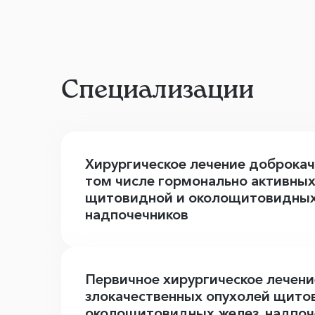
Специализации
Хирургическое лечение доброкач
том числе гормонально активных
щитовидной и околощитовидных
надпочечников
Первичное хирургическое лечени
злокачественных опухолей щито
околощитовидных желез, надпоч