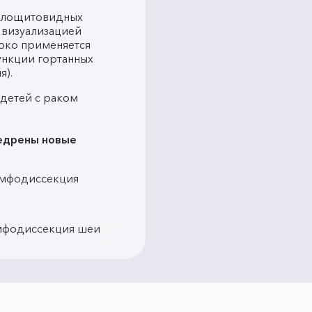
колощитовидных
 визуализацией
око применяется
нкции гортанных
я).
 детей с раком
недрены новые
имфодиссекция
мфодиссекция шеи