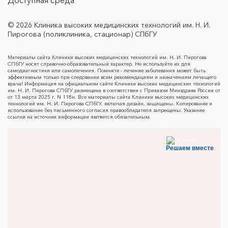
Доступная среда
© 2026 Клиника высоких медицинских технологий им. Н. И.
Пирогова (поликлиника, стационар) СПбГУ
Материалы сайта Клиники высоких медицинских технологий им. Н. И. Пирогова
СПбГУ носят справочно-образовательный характер. Не используйте их для
самодиагностики или самолечения. Помните - лечение заболевания может быть
эффективным только при следовании всем рекомендациям и назначениям лечащего
врача! Информация на официальном сайте Клиники высоких медицинских технологий
им. Н. И. Пирогова СПбГУ размещена в соответствии с Приказом Минздрава России от
от 13 марта 2025 г. N 118н. Все материалы сайта Клиники высоких медицинских
технологий им. Н. И. Пирогова СПбГУ, включая дизайн, защищены. Копирование и
использование без письменного согласия правообладателя запрещены. Указание
ссылки на источник информации является обязательным.
Решаем вместе