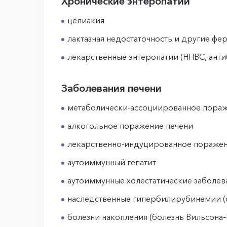
Хронические энтеропатии
целиакия
лактазная недостаточность и другие фе
лекарственные энтеропатии (НПВС, анти
Заболевания печени
метаболически-ассоциированное поражен
алкогольное поражение печени
лекарственно-индуцированное поражен
аутоиммунный гепатит
аутоиммунные холестатические заболев
наследственные гипербилирубинемии (
болезни накопления (болезнь Вильсона