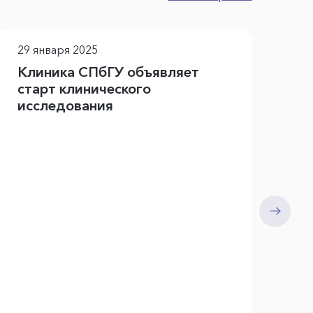
29 января 2025
17
Клиника СПбГУ объявляет
Шк
старт клинического
К
исследования