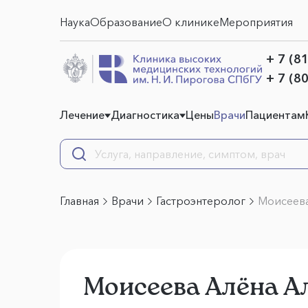
Наука
Образование
О клинике
Мероприятия
+ 7 (8
+ 7 (8
Лечение
Диагностика
Цены
Врачи
Пациентам
Главная
Врачи
Гастроэнтеролог
Моисеева
Моисеева Алёна А