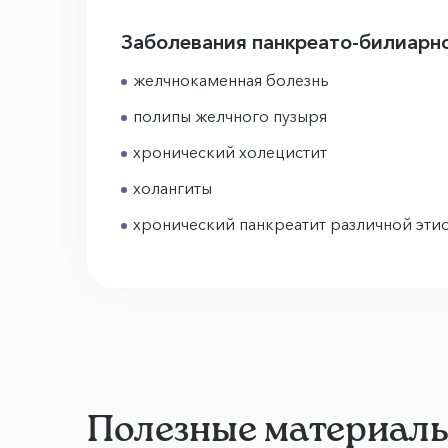
Заболевания панкреато-билиарн
желчнокаменная болезнь
полипы желчного пузыря
хронический холецистит
холангиты
хронический панкреатит различной эти
Полезные материал