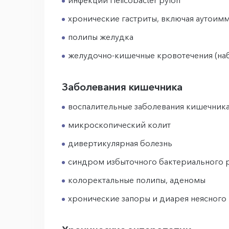
инфекции Helicobacter pylori
хронические гастриты, включая аутоим
полипы желудка
желудочно-кишечные кровотечения (на
Заболевания кишечника
воспалительные заболевания кишечника 
микроскопический колит
дивертикулярная болезнь
синдром избыточного бактериального р
колоректальные полипы, аденомы
хронические запоры и диарея неясног