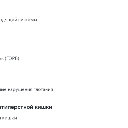
водящей системы
ь (ГЭРБ)
ные нарушения глотания
атиперстной кишки
й кишки