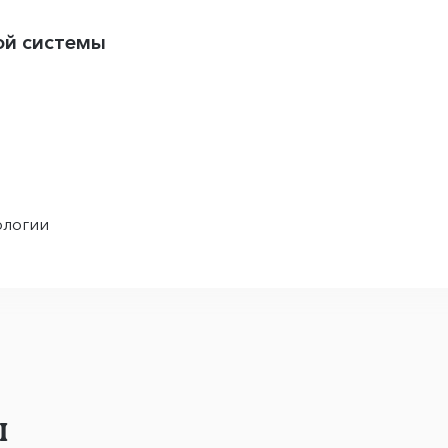
ой системы
ологии
ы