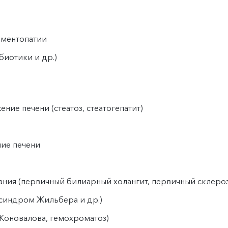
рментопатии
биотики и др.)
ие печени (стеатоз, стеатогепатит)
ие печени
ания (первичный билиарный холангит, первичный склер
синдром Жильбера и др.)
–Коновалова, гемохроматоз)