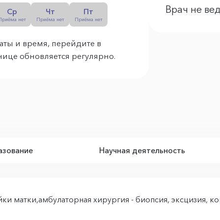
Врач не ве
Ср
Чт
Пт
Приёма нет
Приёма нет
Приёма нет
аты и время, перейдите в
анице обновляется регулярно.
зование
Научная деятельность
ки матки,амбулаторная хирургия - биопсия, эксцизия, к