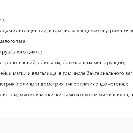
ов;
дам контрацепции, в том числе введение внутриматочн
алого таза;
труального цикла;
 кровотечений, обильных, болезненных менструаций;
йки матки и влагалища, в том числе бактериального ваг
етрия (полипы эндометрия, гиперплазия эндометрия,);
риозом, миомой матки, кистами и опухолями яичников, п