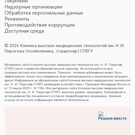
Лицензии
Надзорные организации
Обработка персональных данных
Реквизиты
Противодействие коррупции
Доступная среда
© 2026 Клиника высоких медицинских технологий им. Н. И.
Пирогова (поликлиника, стационар) СПбГУ
Материалы сайта Клиники высоких медицинских технологий им. Н. И. Пирогова
СПбГУ носят справочно-образовательный характер. Не используйте их для
самодиагностики или самолечения. Помните - лечение заболевания может быть
эффективным только при следовании всем рекомендациям и назначениям лечащего
врача! Информация на официальном сайте Клиники высоких медицинских технологий
им. Н. И. Пирогова СПбГУ размещена в соответствии с Приказом Минздрава России от
от 13 марта 2025 г. N 118н. Все материалы сайта Клиники высоких медицинских
технологий им. Н. И. Пирогова СПбГУ, включая дизайн, защищены. Копирование и
использование без письменного согласия правообладателя запрещены. Указание
ссылки на источник информации является обязательным.
Решаем вместе