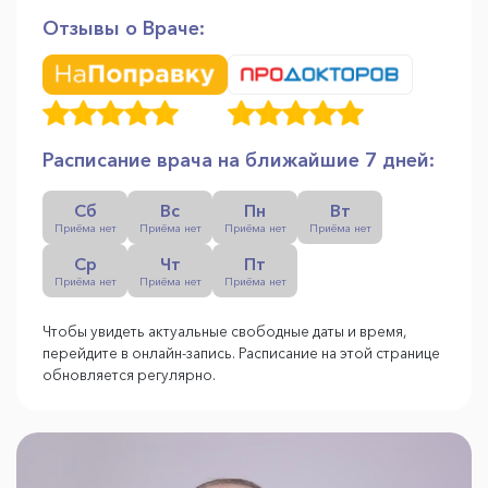
Отзывы о Враче:
Расписание врача на ближайшие 7 дней:
Сб
Вс
Пн
Вт
Приёма нет
Приёма нет
Приёма нет
Приёма нет
Ср
Чт
Пт
Приёма нет
Приёма нет
Приёма нет
Чтобы увидеть актуальные свободные даты и время,
перейдите в онлайн-запись. Расписание на этой странице
обновляется регулярно.