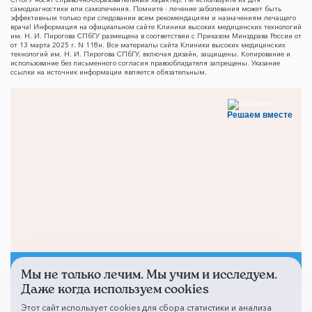
самодиагностики или самолечения. Помните - лечение заболевания может быть
эффективным только при следовании всем рекомендациям и назначениям лечащего
врача! Информация на официальном сайте Клиники высоких медицинских технологий
им. Н. И. Пирогова СПбГУ размещена в соответствии с Приказом Минздрава России от
от 13 марта 2025 г. N 118н. Все материалы сайта Клиники высоких медицинских
технологий им. Н. И. Пирогова СПбГУ, включая дизайн, защищены. Копирование и
использование без письменного согласия правообладателя запрещены. Указание
ссылки на источник информации является обязательным.
Решаем вместе
Мы не только лечим. Мы учим и исследуем.
Не смогли записаться к
Даже когда используем cookies
врачу?
Этот сайт использует cookies для сбора статистики и анализа