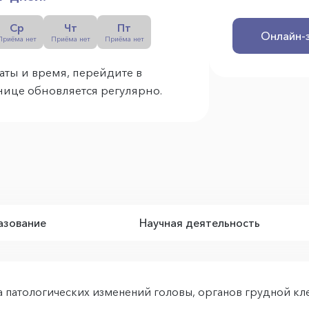
Ср
Чт
Пт
Онлайн-
Приёма нет
Приёма нет
Приёма нет
аты и время, перейдите в
анице обновляется регулярно.
зование
Научная деятельность
 патологических изменений головы, органов грудной к