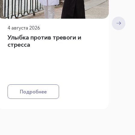
4 августа 2026
3 
Улыбка против тревоги и
Гл
стресса
Ал
пр
Ун
Подробнее