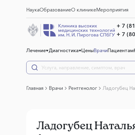
Наука
Образование
О клинике
Мероприятия
+ 7 (8
+ 7 (8
Лечение
Диагностика
Цены
Врачи
Пациентам
Главная
Врачи
Рентгенолог
Ладогубец На
Ладогубец Наталь