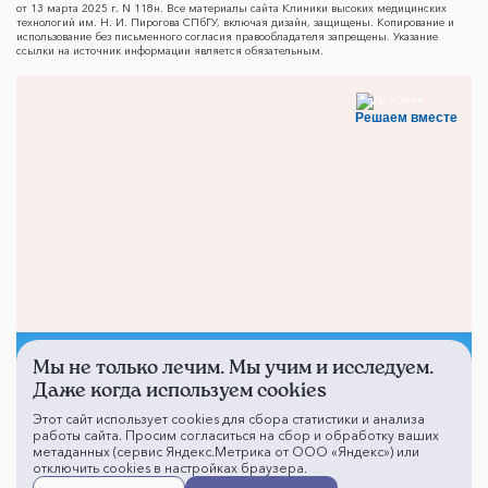
от 13 марта 2025 г. N 118н. Все материалы сайта Клиники высоких медицинских
технологий им. Н. И. Пирогова СПбГУ, включая дизайн, защищены. Копирование и
использование без письменного согласия правообладателя запрещены. Указание
ссылки на источник информации является обязательным.
Решаем вместе
Мы не только лечим. Мы учим и исследуем.
Не смогли записаться к
Даже когда используем cookies
врачу?
Этот сайт использует cookies для сбора статистики и анализа
работы сайта. Просим согласиться на сбор и обработку ваших
метаданных (сервис Яндекс.Метрика от ООО «Яндекс») или
отключить cookies в настройках браузера.
Написать о проблеме