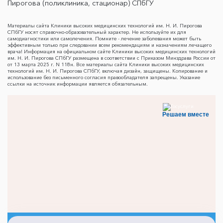
Пирогова (поликлиника, стационар) СПбГУ
Материалы сайта Клиники высоких медицинских технологий им. Н. И. Пирогова
СПбГУ носят справочно-образовательный характер. Не используйте их для
самодиагностики или самолечения. Помните - лечение заболевания может быть
эффективным только при следовании всем рекомендациям и назначениям лечащего
врача! Информация на официальном сайте Клиники высоких медицинских технологий
им. Н. И. Пирогова СПбГУ размещена в соответствии с Приказом Минздрава России от
от 13 марта 2025 г. N 118н. Все материалы сайта Клиники высоких медицинских
технологий им. Н. И. Пирогова СПбГУ, включая дизайн, защищены. Копирование и
использование без письменного согласия правообладателя запрещены. Указание
ссылки на источник информации является обязательным.
Решаем вместе