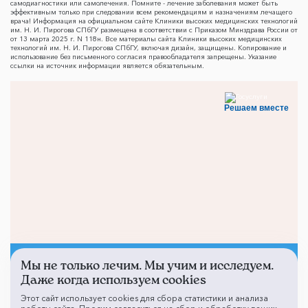
самодиагностики или самолечения. Помните - лечение заболевания может быть
эффективным только при следовании всем рекомендациям и назначениям лечащего
врача! Информация на официальном сайте Клиники высоких медицинских технологий
им. Н. И. Пирогова СПбГУ размещена в соответствии с Приказом Минздрава России от
от 13 марта 2025 г. N 118н. Все материалы сайта Клиники высоких медицинских
технологий им. Н. И. Пирогова СПбГУ, включая дизайн, защищены. Копирование и
использование без письменного согласия правообладателя запрещены. Указание
ссылки на источник информации является обязательным.
Решаем вместе
Мы не только лечим. Мы учим и исследуем.
Не смогли записаться к
Даже когда используем cookies
врачу?
Этот сайт использует cookies для сбора статистики и анализа