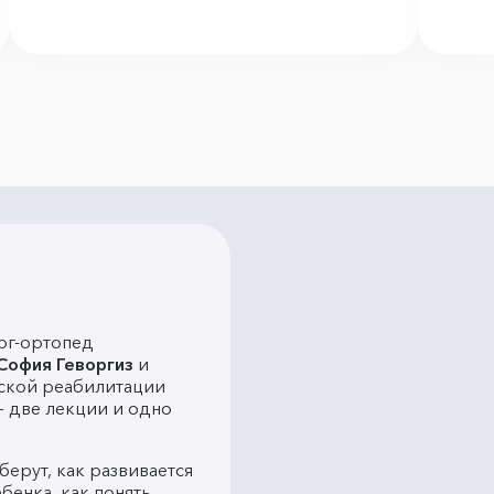
ог-ортопед
София Геворгиз
и
ской реабилитации
— две лекции и одно
ерут, как развивается
бенка, как понять,