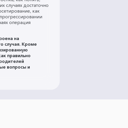
их случаях достаточно
рсетирование, как
в прогрессировании
учаях операция
роена на
о случая. Кроме
лизированную
как правильно
 родителей
ые вопросы и