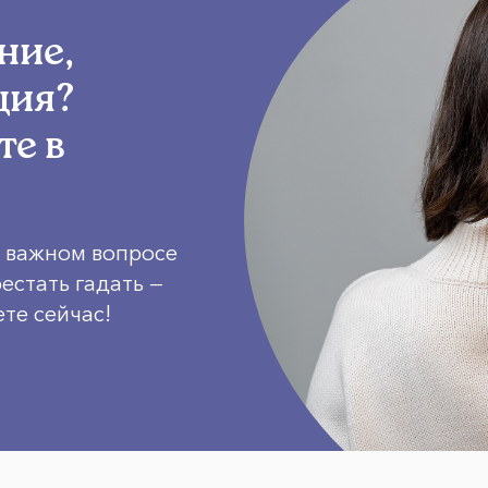
ние,
ция?
те в
в важном вопросе
естать гадать —
ете сейчас!