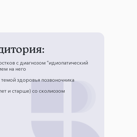
дитория:
остков с диагнозом “идиопатический
ем на него
 темой здоровья позвоночника
ет и старше) со сколиозом