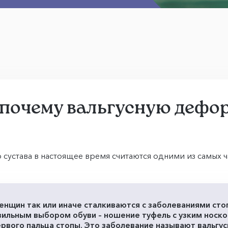
 почему вальгусную дефо
го сустава в настоящее время считаются одними из самых
нщин так или иначе сталкиваются с заболеваниями стоп,
вильным выбором обуви – ношение туфель с узким носко
ервого пальца стопы. Это заболевание называют вальгу