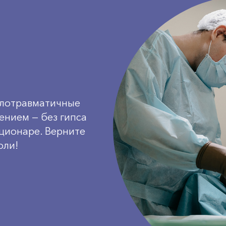
алотравматичные
ением — без гипса
ационаре. Верните
оли!