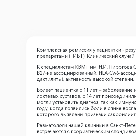
Комплексная ремиссия у пациентки - рез
препаратами (ГИБТ). Клинический случай.
К специалистам КВМТ им. Н.И. Пирогова С
B27-не ассоциированный, HLA-Cw6-ассоци
дактилиты), активность высокой степени,
Болеет пациентка с 11 лет — заболевание
локтевых суставов, с 14 лет присоедини
могли установить диагноз, так как имму
году, когда появились боли в спине вос
которого выявлены признаки сакроилиита
Ревматологи нашей клиники в Санкт-Пете
встречаются с псориатическим спондилоа