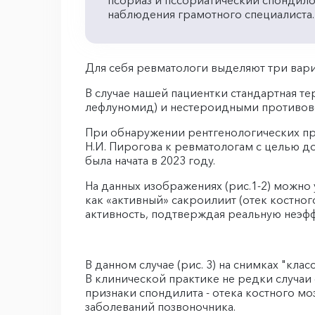
псориаз и пссориатический спондило
наблюдения грамотного специалиста
Для себя ревматологи выделяют три вар
В случае нашей пациентки стандартная т
лефлуномид) и нестероидными противово
При обнаружении рентгенологических при
Н.И. Пирогова к ревматологам с целью д
была начата в 2023 году.
На данных изображениях (рис.1-2) можно
как «активный» сакроилиит (отек костног
активность, подтверждая реальную неэф
В данном случае (рис. 3) на снимках "кл
В клинической практике не редки случаи
признаки спондилита - отека костного мо
заболеваний позвоночника.