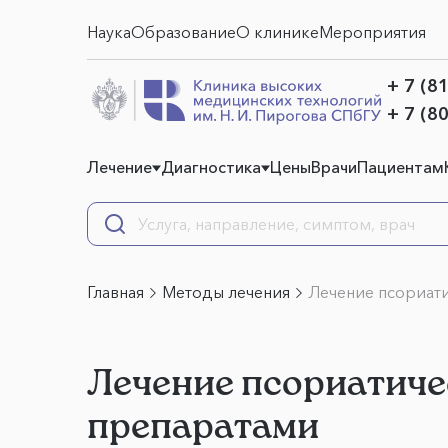
Наука
Образование
О клинике
Мероприятия
+ 7 (8
+ 7 (8
Лечение
Диагностика
Цены
Врачи
Пациентам
Главная
Методы лечения
Лечение псориат
Лечение псориатиче
препаратами