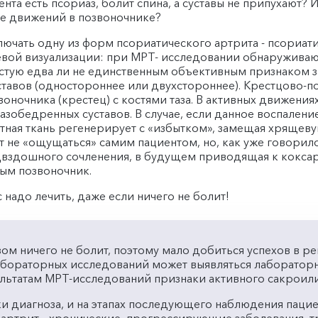
ента есть псориаз, болит спина, а суставы не припухают? 
ие движений в позвоночнике?
лючать одну из форм псориатического артрита - псориати
вой визуализации: при МРТ- исследовании обнаруживаютс
стую едва ли не единственным объективным признаком з
авов (одностороннее или двухстороннее). Крестцово-по
ночника (крестец) с костями таза. В активных движениях 
зобедренных суставов. В случае, если данное воспалени
стная ткань регенерирует с «избытком», замещая хрящев
 не «ощущаться» самим пациентом, но, как уже говорил
здошного сочленения, в будущем приводящая к коксартр
ым позвоночник.
надо лечить, даже если ничего не болит!
азом ничего не болит, поэтому мало добиться успехов в р
абораторных исследований может выявляться лабораторн
ультатам МРТ-исследований признаки активного сакроили
вки диагноза, и на этапах последующего наблюдения пацие