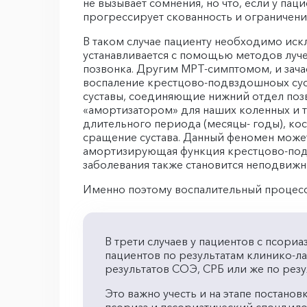
не вызывает сомнения, но что, если у паци
прогрессирует скованность и ограничен
В таком случае пациенту необходимо иск
устанавливается с помощью методов луче
позвонка. Другим МРТ-симптомом, и зача
воспаление крестцово-подвздошноых суст
суставы, соединяющие нижний отдел позво
«амортизатором» для наших коленных и та
длительного периода (месяцы- годы), ко
сращение сустава. Данный феномен может
амортизирующая функция крестцово-подв
заболевания также становится неподвижн
Именно поэтому воспалительный процесс 
В трети случаев у пациентов с псори
пациентов по результатам клинико-л
результатов СОЭ, СРБ или же по рез
Это важно учесть и на этапе постано