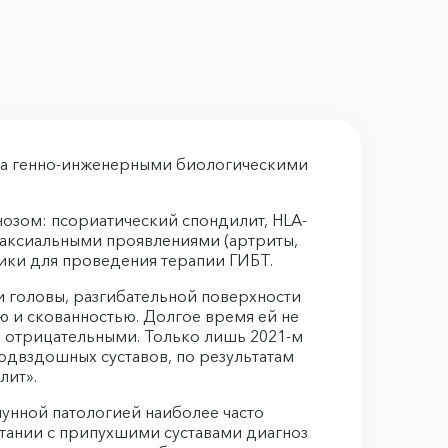
ита генно-инженерными биологическими
нозом: псориатический спондилит, HLA-
еаксиальными проявлениями (артриты,
ники для проведения терапии ГИБТ.
ти головы, разгибательной поверхности
ю и скованностью. Долгое время ей не
и отрицательными. Только лишь 2021-м
одвздошных суставов, по результатам
лит».
унной патологией наиболее часто
тании с припухшими суставами диагноз