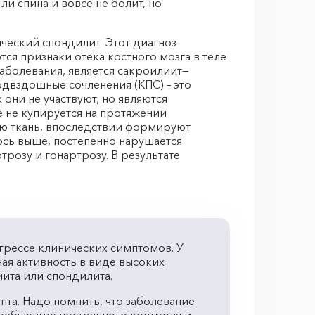
Или спина и вовсе не болит, но
ческий спондилит. Этот диагноз
я признаки отека костного мозга в теле
аболевания, является сакроилиит—
двздошные сочленения (КПС) – это
они не участвуют, но являются
е не купируется на протяжении
ую ткань, впоследствии формируют
ось выше, постепенно нарушается
озу и гонартрозу. В результате
егрессе клинических симптомов. У
ая активность в виде высоких
ита или спондилита.
нта. Надо помнить, что заболевание