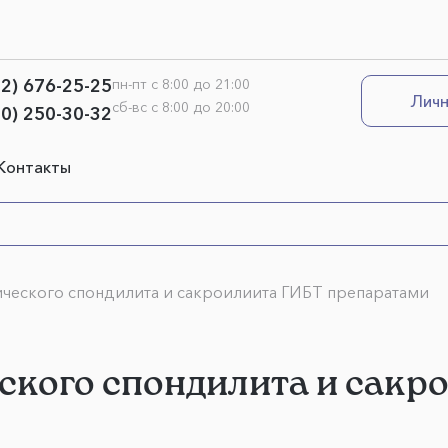
12) 676-25-25
пн-пт с 8:00 до 21:00
Личн
сб-вс с 8:00 до 20:00
00) 250-30-32
Контакты
ического спондилита и сакроилиита ГИБТ препаратами
ского спондилита и сакр