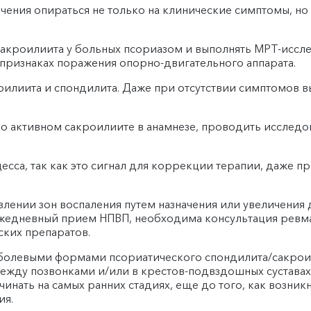
ечения опираться не только на клинические симптомы, н
акроилиита у больных псориазом и выполнять МРТ-иссл
ризнаках поражения опорно-двигательного аппарата.
оилиита и спондилита. Даже при отсутствии симптомов 
о активном сакроилиите в анамнезе, проводить исследов
есса, так как это сигнал для коррекции терапии, даже п
лении зон воспаления путем назначения или увеличения 
ежедневный прием НПВП, необходима консультация ревм
ских препаратов.
езболевыми формами псориатического спондилита/сакро
ежду позвонками и/или в крестов-подвздошных суставах
инать на самых ранних стадиях, еще до того, как возник
ия.