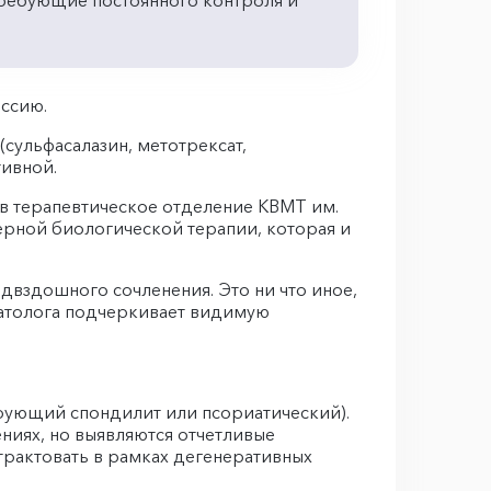
требующие постоянного контроля и
ссию.
сульфасалазин, метотрексат,
ивной.
в терапевтическое отделение КВМТ им.
ерной биологической терапии, которая и
двздошного сочленения. Это ни что иное,
вматолога подчеркивает видимую
зирующий спондилит или псориатический).
ниях, но выявляются отчетливые
 трактовать в рамках дегенеративных