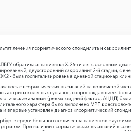
ультат лечения псориатического спондилита и сакроили
ПБГУ обратилась пациентка Х. 26-ти лет с основным диаг
ированный, двухсторонний сакроилиит 2-й стадии, с вн
 ФК2 - была госпитализирована в дневной стационар кли
 началось с псориатических высыпаний на волосистой час
лись артриты коленных суставов, сопровождавшиеся боль
нологические анализы (ревматоидный фактор, АЦЦП) был
палительного характера было выполнено МРТ крестцово-п
 и впервые установлен диагноз «псориатический спонди
рбурге среди большого количества пациентов с аутоимм
ртритом. При наличии псориатических высыпаний в соче