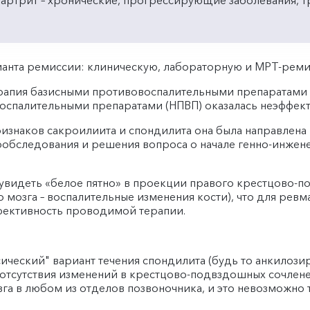
артрит – хронические, прогрессирующие заболевания, 
.
ианта ремиссии: клиническую, лабораторную и МРТ-реми
ерапия базисными противовоспалительными препаратами (
спалительными препаратами (НПВП) оказалась неэффект
знаков сакроилиита и спондилита она была направлена 
ообследования и решения вопроса о начале генно-инжен
 увидеть «белое пятно» в проекции правого крестцово-по
о мозга – воспалительные изменения кости), что для ре
фективность проводимой терапии.
ассический" вариант течения спондилита (будь то анкило
 отсутствия изменений в крестцово-подвздошных сочлене
зга в любом из отделов позвоночника, и это невозможно