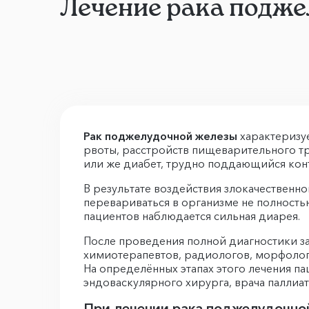
Лечение рака подж
Рак поджелудочной железы
характеризуе
рвоты, расстройств пищеварительного тра
или же диабет, трудно поддающийся контр
В результате воздействия злокачественн
перевариваться в организме не полностью.
пациентов наблюдается сильная диарея.
После проведения полной диагностики за
химиотерапевтов, радиологов, морфолого
На определённых этапах этого лечения п
эндоваскулярного хирурга, врача палли
При лечении рака поджелудочной