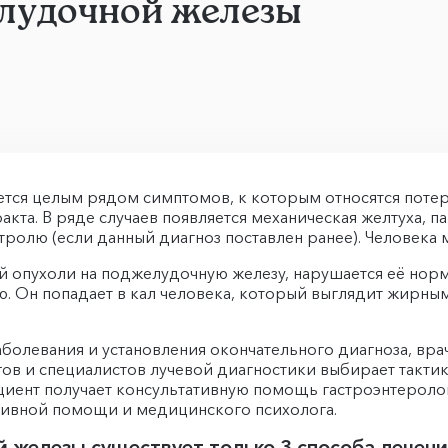
елудочной железы
тся целым рядом симптомов, к которым относятся потеря
кта. В ряде случаев появляется механическая желтуха, п
олю (если данный диагноз поставлен ранее). Человека м
ой опухоли на поджелудочную железу, нарушается её норм
 Он попадает в кал человека, который выглядит жирным и
болевания и установления окончательного диагноза, врач
в и специалистов лучевой диагностики выбирает тактик
ациент получает консультативную помощь гастроэнтеролог
ативной помощи и медицинского психолога.
 железы существует только 3 способа лечени