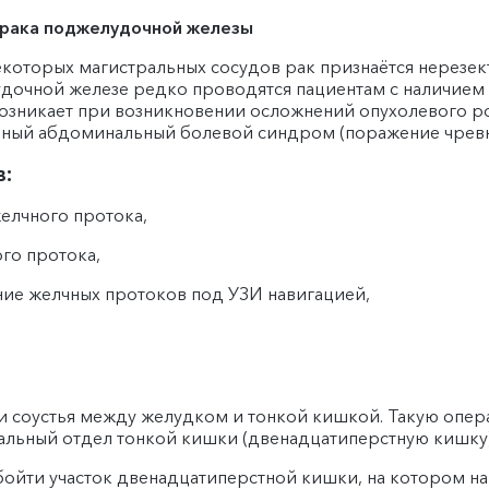
е рака поджелудочной железы
которых магистральных сосудов рак признаётся нерезек
очной железе редко проводятся пациентам с наличием от
зникает при возникновении осложнений опухолевого рост
ный абдоминальный болевой синдром (поражение чревно
:
елчного протока,
го протока,
ие желчных протоков под УЗИ навигацией,
и соустья между желудком и тонкой кишкой. Такую опер
альный отдел тонкой кишки (двенадцатиперстную кишку)
ойти участок двенадцатиперстной кишки, на котором н