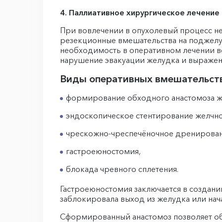
4. Паллиативное хирургическое лечени
При вовлечении в опухолевый процесс не
резекционные вмешательства на поджелуд
необходимость в оперативном лечении во
нарушение эвакуации желудка и выражен
Виды оперативных вмешательств
формирование обходного анастомоза ж
эндоскопическое стентирование желчно
чрескожно-чреспечёночное дренирован
гастроеюностомия,
блокада чревного сплетения.
Гастроеюностомия заключается в создани
заблокировала выход из желудка или нач
Сформированный анастомоз позволяет об