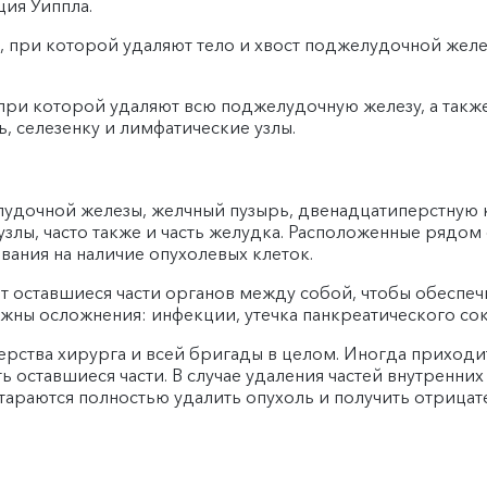
ция Уиппла.
, при которой удаляют тело и хвост поджелудочной желе
 при которой удаляют всю поджелудочную железу, а также
 селезенку и лимфатические узлы.
лудочной железы, желчный пузырь, двенадцатиперстную к
узлы, часто также и часть желудка. Расположенные рядо
вания на наличие опухолевых клеток.
т оставшиеся части органов между собой, чтобы обеспе
ны осложнения: инфекции, утечка панкреатического сока
рства хирурга и всей бригады в целом. Иногда приходи
ять оставшиеся части. В случае удаления частей внутренн
тараются полностью удалить опухоль и получить отрицате