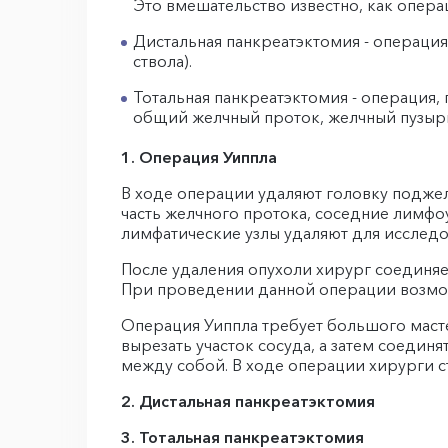
Это вмешательство известно, как опера
Дистальная панкреатэктомия - операция
ствола).
Тотальная панкреатэктомия - операция,
общий желчный проток, желчный пузырь,
1. Операция Уиппла
В ходе операции удаляют головку подже
часть желчного протока, соседние лимфо
лимфатические узлы удаляют для исследо
После удаления опухоли хирург соединяе
При проведении данной операции возмож
Операция Уиппла требует большого масте
вырезать участок сосуда, а затем соедин
между собой. В ходе операции хирурги с
2. Дистальная панкреатэктомия
3. Тотальная панкреатэктомия