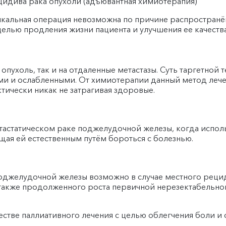
цидива рака опухоли (адъювантная химиотерапия)
икальная операция невозможна по причине распространён
целью продления жизни пациента и улучшения ее качества
 опухоль, так и на отдаленные метастазы. Суть таргетной т
ми и ослабленными. От химиотерапии данный метод лече
ктически никак не затрагивая здоровые.
тастатическом раке поджелудочной железы, когда исполь
ая ей естественным путём бороться с болезнью.
оджелудочной железы возможно в случае местного реци
 также продолженного роста первичной нерезектабельно
честве паллиативного лечения с целью облегчения боли и