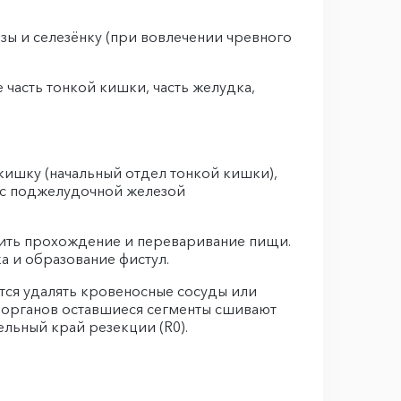
зы и селезёнку (при вовлечении чревного
 часть тонкой кишки, часть желудка,
ишку (начальный отдел тонкой кишки),
м с поджелудочной железой
чить прохождение и переваривание пищи.
 и образование фистул.
тся удалять кровеносные сосуды или
их органов оставшиеся сегменты сшивают
льный край резекции (R0).