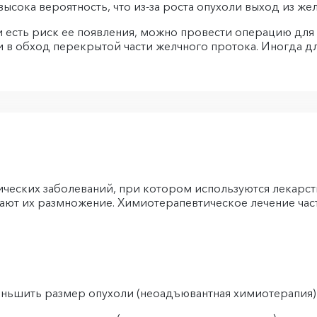
ысока вероятность, что из-за роста опухоли выход из ж
и есть риск ее появления, можно провести операцию для
ти в обход перекрытой части желчного протока. Иногда 
гических заболеваний, при котором используются лекарст
вают их размножение. Химиотерапевтическое лечение час
еньшить размер опухоли (неоадъювантная химиотерапия)