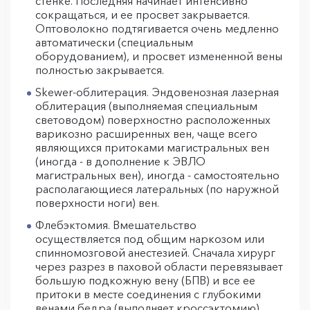
стенке. Последняя начинает интенсивно
сокращаться, и ее просвет закрывается.
Оптоволокно подтягивается очень медленно
автоматически (специальным
оборудованием), и просвет измененной вены
полностью закрывается.
Skewer-облитерация. Эндовенозная лазерная
облитерация (выполняемая специальным
световодом) поверхностно расположенных
варикозно расширенных вен, чаще всего
являющихся притоками магистральных вен
(иногда - в дополнение к ЭВЛО
магистральных вен), иногда - самостоятельно
располагающиеся латеральных (по наружной
поверхности ноги) вен.
Флебэктомия. Вмешательство
осуществляется под общим наркозом или
спинномозговой анестезией. Сначала хирург
через разрез в паховой области перевязывает
большую подкожную вену (БПВ) и все ее
притоки в месте соединения с глубокими
венами бедра (выполняет кроссэктомию).