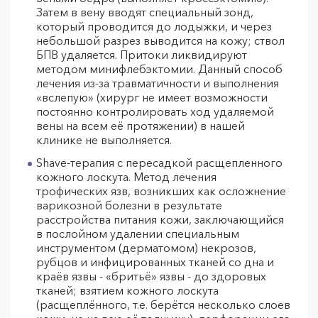
Затем в вену вводят специальный зонд,
который проводится до лодыжки, и через
небольшой разрез выводится на кожу; ствол
БПВ удаляется. Притоки ликвидируют
методом минифлебэктомии. Данный способ
лечения из-за травматичности и выполнения
«вслепую» (хирург не имеет возможности
постоянно контролировать ход удаляемой
вены на всем её протяжении) в нашей
клинике не выполняется.
Shave-терапия с пересадкой расщепленного
кожного лоскута. Метод лечения
трофических язв, возникших как осложнение
варикозной болезни в результате
расстройства питания кожи, заключающийся
в послойном удалении специальным
инструментом (дерматомом) некрозов,
рубцов и инфицированных тканей со дна и
краёв язвы - «бритьё» язвы - до здоровых
тканей; взятием кожного лоскута
(расщеплённого, т.е. берётся несколько слоев