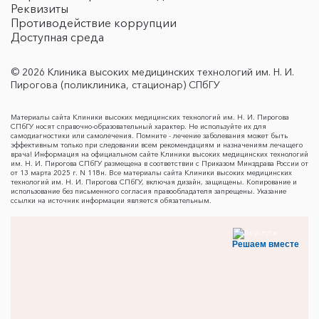
Реквизиты
Противодействие коррупции
Доступная среда
© 2026 Клиника высоких медицинских технологий им. Н. И.
Пирогова (поликлиника, стационар) СПбГУ
Материалы сайта Клиники высоких медицинских технологий им. Н. И. Пирогова
СПбГУ носят справочно-образовательный характер. Не используйте их для
самодиагностики или самолечения. Помните - лечение заболевания может быть
эффективным только при следовании всем рекомендациям и назначениям лечащего
врача! Информация на официальном сайте Клиники высоких медицинских технологий
им. Н. И. Пирогова СПбГУ размещена в соответствии с Приказом Минздрава России от
от 13 марта 2025 г. N 118н. Все материалы сайта Клиники высоких медицинских
технологий им. Н. И. Пирогова СПбГУ, включая дизайн, защищены. Копирование и
использование без письменного согласия правообладателя запрещены. Указание
ссылки на источник информации является обязательным.
Решаем вместе