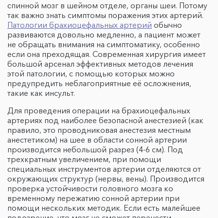
спинной мозг в шейном отделе, органы шеи. Потому
так важно знать симптомы поражения этих артерий.
Патологии брахиоцефальных артерий
обычно
развиваются довольно медленно, а пациент может
не обращать внимания на симптоматику, особенно
если она преходящая. Современная хирургия имеет
большой арсенал эффективных методов лечения
этой патологии, с помощью которых можно
предупредить неблагоприятные её осложнения,
такие как инсульт.
Для проведения операции на брахиоцефальных
артериях под наиболее безопасной анестезией (как
правило, это проводниковая анестезия местным
анестетиком) на шее в области сонной артерии
производится небольшой разрез (4-6 см). Под
трехкратным увеличением, при помощи
специальных инструментов артерии отделяются от
окружающих структур (нервы, вены). Производится
проверка устойчивости головного мозга ко
временному пережатию сонной артерии при
помощи нескольких методик. Если есть малейшее
подозрение, что мозг не сможет перенести