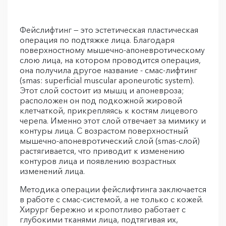
Фейслифтинг — это эстетическая пластическая
операция по подтяжке лица. Благодаря
поверхностному мышечно-апоневротическому
слою лица, на котором проводится операция,
она получила другое название - смас-лифтинг
(smas: superficial muscular aponeurotic system).
Этот слой состоит из мышц и апоневроза;
расположен он под подкожной жировой
клетчаткой, прикрепляясь к костям лицевого
черепа. Именно этот слой отвечает за мимику и
контуры лица. С возрастом поверхностный
мышечно-апоневротический слой (smas-слой)
растягивается, что приводит к изменению
контуров лица и появлению возрастных
изменений лица.
Методика операции фейслифтинга заключается
в работе с смас-системой, а не только с кожей.
Хирург бережно и кропотливо работает с
глубокими тканями лица, подтягивая их,