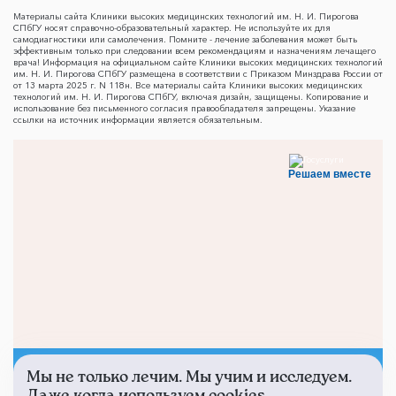
Материалы сайта Клиники высоких медицинских технологий им. Н. И. Пирогова
СПбГУ носят справочно-образовательный характер. Не используйте их для
самодиагностики или самолечения. Помните - лечение заболевания может быть
эффективным только при следовании всем рекомендациям и назначениям лечащего
врача! Информация на официальном сайте Клиники высоких медицинских технологий
им. Н. И. Пирогова СПбГУ размещена в соответствии с Приказом Минздрава России от
от 13 марта 2025 г. N 118н. Все материалы сайта Клиники высоких медицинских
технологий им. Н. И. Пирогова СПбГУ, включая дизайн, защищены. Копирование и
использование без письменного согласия правообладателя запрещены. Указание
ссылки на источник информации является обязательным.
Решаем вместе
Мы не только лечим. Мы учим и исследуем.
Не смогли записаться к
Даже когда используем cookies