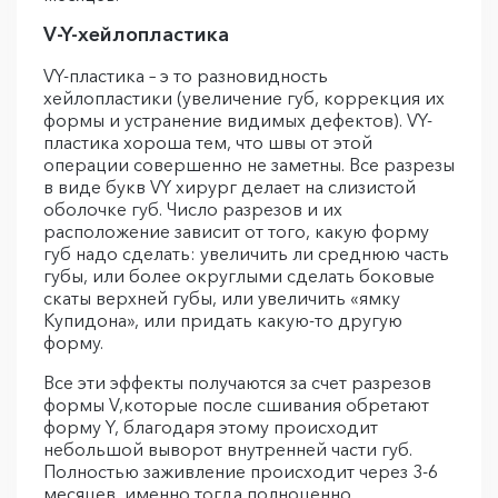
V-Y-хейлопластика
VY-пластика – э то разновидность
хейлопластики (увеличение губ, коррекция их
формы и устранение видимых дефектов). VY-
пластика хороша тем, что швы от этой
операции совершенно не заметны. Все разрезы
в виде букв VY хирург делает на слизистой
оболочке губ. Число разрезов и их
расположение зависит от того, какую форму
губ надо сделать: увеличить ли среднюю часть
губы, или более округлыми сделать боковые
скаты верхней губы, или увеличить «ямку
Купидона», или придать какую-то другую
форму.
Все эти эффекты получаются за счет разрезов
формы V,которые после сшивания обретают
форму Y, благодаря этому происходит
небольшой выворот внутренней части губ.
Полностью заживление происходит через 3-6
месяцев, именно тогда полноценно