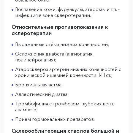
Воспаление кожи, фурункулы, атеромы и т.п. -
инфекция в зоне склеротерапии.
Относительные противопоказания к
склеротерапии
Выраженные отёки нижних конечностей;
Осложнения диабета (ангиопатия,
полинейропатия);
Атеросклероз артерий нижних конечностей с
хронической ишемией конечности II-III ст.;
Бронхиальная астма;
Аллергический диатез;
Тромбофилия с тромбозом глубоких вен в
анамнезе;
Прием гормональных препаратов.
Склерооблитерация стволов большой и