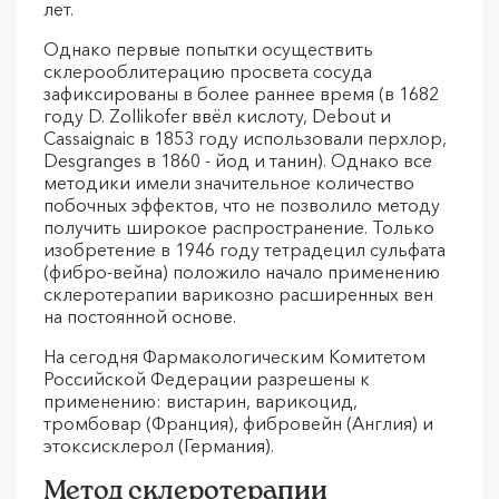
лет.
Однако первые попытки осуществить
склерооблитерацию просвета сосуда
зафиксированы в более раннее время (в 1682
году D. Zollikofer ввёл кислоту, Debout и
Cassaignaic в 1853 году использовали перхлор,
Desgranges в 1860 - йод и танин). Однако все
методики имели значительное количество
побочных эффектов, что не позволило методу
получить широкое распространение. Только
изобретение в 1946 году тетрадецил сульфата
(фибро-вейна) положило начало применению
склеротерапии варикозно расширенных вен
на постоянной основе.
На сегодня Фармакологическим Комитетом
Российской Федерации разрешены к
применению: вистарин, варикоцид,
тромбовар (Франция), фибровейн (Англия) и
этоксисклерол (Германия).
Метод склеротерапии