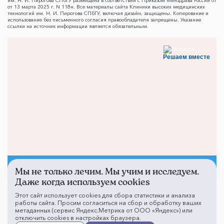
им. Н. И. Пирогова СПбГУ размещена в соответствии с Приказом Минздрава России от
от 13 марта 2025 г. N 118н. Все материалы сайта Клиники высоких медицинских
технологий им. Н. И. Пирогова СПбГУ, включая дизайн, защищены. Копирование и
использование без письменного согласия правообладателя запрещены. Указание
ссылки на источник информации является обязательным.
Решаем вместе
Мы не только лечим. Мы учим и исследуем.
Не смогли записаться к
Даже когда используем cookies
врачу?
Этот сайт использует cookies для сбора статистики и анализа
работы сайта. Просим согласиться на сбор и обработку ваших
метаданных (сервис Яндекс.Метрика от ООО «Яндекс») или
отключить cookies в настройках браузера.
Написать о проблеме