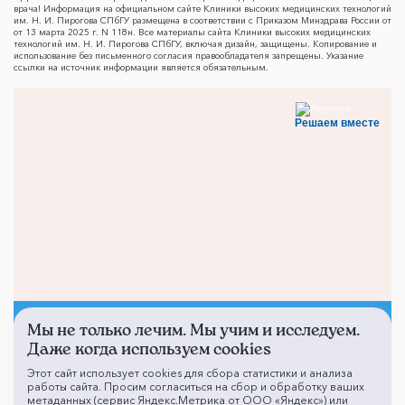
врача! Информация на официальном сайте Клиники высоких медицинских технологий
им. Н. И. Пирогова СПбГУ размещена в соответствии с Приказом Минздрава России от
от 13 марта 2025 г. N 118н. Все материалы сайта Клиники высоких медицинских
технологий им. Н. И. Пирогова СПбГУ, включая дизайн, защищены. Копирование и
использование без письменного согласия правообладателя запрещены. Указание
ссылки на источник информации является обязательным.
Решаем вместе
Мы не только лечим. Мы учим и исследуем.
Не смогли записаться к
Даже когда используем cookies
врачу?
Этот сайт использует cookies для сбора статистики и анализа
работы сайта. Просим согласиться на сбор и обработку ваших
метаданных (сервис Яндекс.Метрика от ООО «Яндекс») или