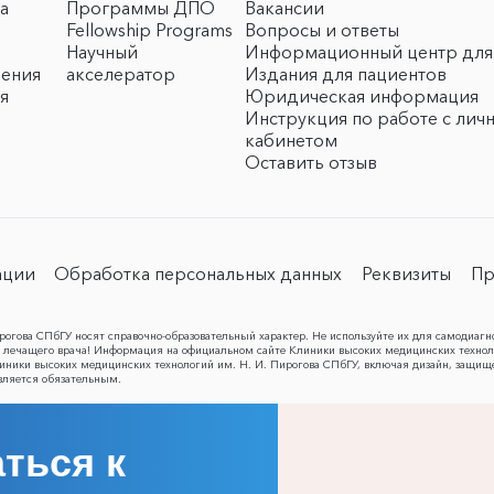
а
Программы ДПО
Вакансии
Fellowship Programs
Вопросы и ответы
Научный
Информационный центр для
чения
акселератор
Издания для пациентов
я
Юридическая информация
Инструкция по работе с лич
кабинетом
Оставить отзыв
ации
Обработка персональных данных
Реквизиты
Пр
огова СПбГУ носят справочно-образовательный характер. Не используйте их для самодиагн
лечащего врача! Информация на официальном сайте Клиники высоких медицинских техноло
Клиники высоких медицинских технологий им. Н. И. Пирогова СПбГУ, включая дизайн, защищ
вляется обязательным.
ться к