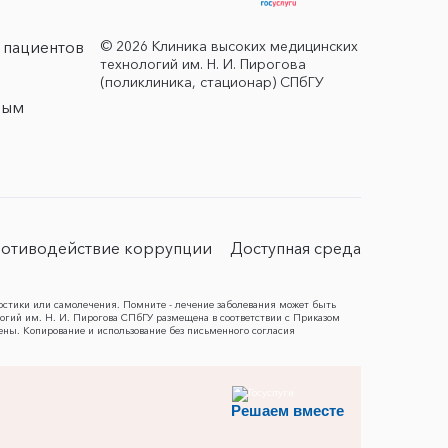
© 2026 Клиника высоких медицинских
 пациентов
технологий им. Н. И. Пирогова
(поликлиника, стационар) СПбГУ
ным
отиводействие коррупции
Доступная среда
остики или самолечения. Помните - лечение заболевания может быть
гий им. Н. И. Пирогова СПбГУ размещена в соответствии с Приказом
ены. Копирование и использование без письменного согласия
Решаем вместе