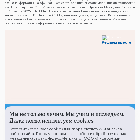
врача! Информация на официальном сайте Клиники высоких медицинских технологий
им. Н. И. Пирогова СПбГУ размещена в соответствии с Приказом Минздрава России от
от 13 марта 2025 г. N 118н. Все материалы сайта Клиники высоких медицинских
технологий им. Н. И. Пирогова СПбГУ, включая дизайн, защищены. Копирование и
использование без письменного согласия правообладателя запрещены. Указание
ссылки на источник информации является обязательным.
Решаем вместе
Мы не только лечим. Мы учим и исследуем.
Не смогли записаться к
Даже когда используем cookies
врачу?
Этот сайт использует cookies для сбора статистики и анализа
работы сайта. Просим согласиться на сбор и обработку ваших
метаданных (сервис Яндекс.Метрика от ООО «Яндекс») или