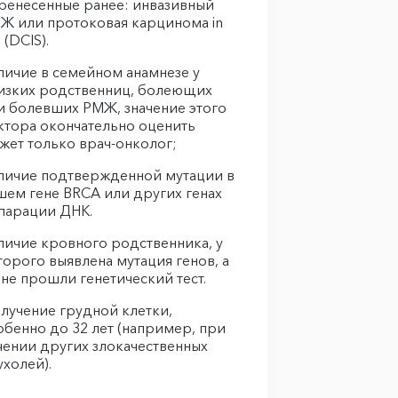
ренесенные ранее: инвазивный
Ж или протоковая карцинома in
u (DCIS).
личие в семейном анамнезе у
изких родственниц, болеющих
и болевших РМЖ, значение этого
ктора окончательно оценить
жет только врач-онколог;
личие подтвержденной мутации в
шем гене BRCA или других генах
парации ДНК.
личие кровного родственника, у
торого выявлена мутация генов, а
 не прошли генетический тест.
лучение грудной клетки,
обенно до 32 лет (например, при
чении других злокачественных
ухолей).