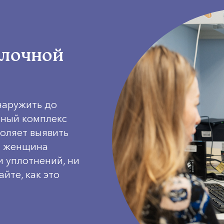
олочной
наружить до
ьный комплекс
воляет выявить
да женщина
и уплотнений, ни
йте, как это