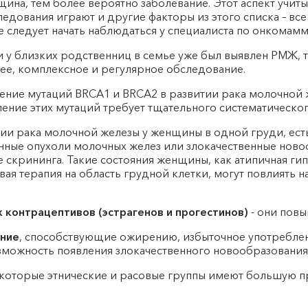
ина, тем более вероятно заболевание. Этот аспект учит
дования играют и другие факторы из этого списка – вс
сте следует начать наблюдаться у специалиста по онкомам
 у близких родственниц в семье уже был выявлен РМЖ, т
нее, комплексное и регулярное обследование.
ение мутаций BRCA1 и BRCA2 в развитии рака молочной 
вление этих мутаций требует тщательного систематическ
и рака молочной железы у женщины в одной груди, есть
ные опухоли молочных желез или злокачественные новоо
 скрининга. Такие состояния женщины, как атипичная ги
ая терапия на область грудной клетки, могут повлиять 
контрацептивов (эстрагенов и прогестинов)
- они пов
ание
, способствующие ожирению, избыточное употреблен
зможность появления злокачественного новообразования
которые этнические и расовые группы имеют большую п