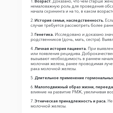
Возраст.
Доказано, что чем старше женщ
немаловажную роль для проведения обсле
начала скрининга и на то, в каком возра
История семьи, наследственность.
Если
случае требуется рассмотреть более ран
Генетика.
Исследовано и доказано знач
родственников (дочь, мать, сестра). Выя
Личная история пациента.
При выявлени
или появления рецидива. Доброкачествен
вызывают необходимость в раннем начале
молочная железа, ранее проводимая лучев
рака молочной железы.
Длительное применение гормональных 
Малоподвижный образ жизни, переед
влияние на развитие РМЖ, увеличивая во
Этническая принадлежность и раса.
Не
молочной железы.