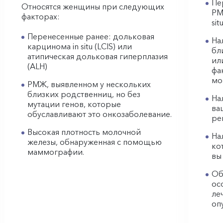
Пе
Относятся женщины при следующих
РМ
факторах:
sit
Перенесенные ранее: дольковая
На
карцинома in situ (LCIS) или
бл
атипическая дольковая гиперплазия
ил
(ALH)
фа
мо
РМЖ, выявленном у нескольких
близких родственниц, но без
На
мутации генов, которые
ва
обуславливают это онкозаболевание.
ре
Высокая плотность молочной
На
железы, обнаруженная с помощью
ко
маммографии.
вы
Об
ос
ле
оп