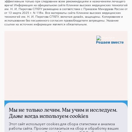
эффективным только при следовании всем рекомендациям и назначениям лечащего
врача! Информация на официальном сайте Клиники высоких медицинских технологий
им. Н. И. Пирогова СПбГУ размещена в соответствии с Приказом Минздрава России от
от 13 марта 2025 г. N 118н. Все материалы сайта Клиники высоких медицинских
технологий им. Н. И. Пирогова СПбГУ, включая дизайн, защищены. Копирование и
использование без письменного согласия правообладателя запрещены. Указание
ссылки на источник информации является обязательным.
Решаем вместе
Мы не только лечим. Мы учим и исследуем.
Не смогли записаться к
Даже когда используем cookies
врачу?
Этот сайт использует cookies для сбора статистики и анализа
работы сайта. Просим согласиться на сбор и обработку ваших