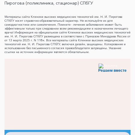
Пирогова (поликлиника, стационар) СПбГУ
Материалы сайта Клиники высоких медицинских технологий им. Н. И. Пирогова
СПбГУ носят справочно-образовательный характер. Не используйте их для
самодиагностики или самолечения. Помните - лечение заболевания может быть
эффективным только при следовании всем рекомендациям и назначениям лечащего
врача! Информация на официальном сайте Клиники высоких медицинских технологий
им. Н. И. Пирогова СПбГУ размещена в соответствии с Приказом Минздрава России от
от 13 марта 2025 г. N 118н. Все материалы сайта Клиники высоких медицинских
технологий им. Н. И. Пирогова СПбГУ, включая дизайн, защищены. Копирование и
использование без письменного согласия правообладателя запрещены. Указание
ссылки на источник информации является обязательным.
Решаем вместе