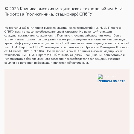
© 2026 Клиника высоких медицинских технологий им. Н. И.
Пирогова (поликлиника, стационар) СПбГУ
Материалы сайта Клиники высоких медицинских технологий им. Н. И. Пирогова
СПбГУ носят справочно-образовательный характер. Не используйте их для
самодиагностики или самолечения. Помните - лечение заболевания может быть
эффективным только при следовании всем рекомендациям и назначениям лечащего
врача! Информация на официальном сайте Клиники высоких медицинских технологий
им. Н. И. Пирогова СПбГУ размещена в соответствии с Приказом Минздрава России от
от 13 марта 2025 г. N 118н. Все материалы сайта Клиники высоких медицинских
технологий им. Н. И. Пирогова СПбГУ, включая дизайн, защищены. Копирование и
использование без письменного согласия правообладателя запрещены. Указание
ссылки на источник информации является обязательным.
Решаем вместе