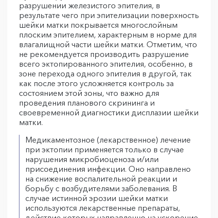
разрушении железистого эпителия, в
результате чего при эпителизации поверхность
шейки матки покрывается многослойным
плоским эпителием, характерным в норме для
влагалищной части шейки матки. Отметим, что
не рекомендуется производить разрушение
всего эктопированного эпителия, особенно, в
зоне перехода одного эпителия в другой, так
как после этого усложняется контроль за
состоянием этой зоны, что важно для
проведения планового скрининга и
своевременной диагностики дисплазии шейки
матки.
Медикаментозное (лекарственное) лечение
при эктопии применяется только в случае
нарушения микробиоценоза и/или
присоединения инфекции. Оно направлено
на снижение воспалительной реакции и
борьбу с возбудителями заболевания. В
случае истинной эрозии шейки матки
используются лекарственные препараты,
действие которых направленно на ускорение