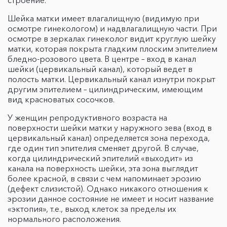
строение.
Шейка матки имеет влагалищную (видимую при
осмотре гинекологом) и надвлагалищную части. При
осмотре в зеркалах гинеколог видит круглую шейку
матки, которая покрыта гладким плоским эпителием
бледно-розового цвета. В центре – вход в канал
шейки (цервикальный канал), который ведет в
полость матки. Цервикальный канал изнутри покрыт
другим эпителием – цилиндрическим, имеющим
вид красноватых сосочков.
У женщин репродуктивного возраста на
поверхности шейки матки у наружного зева (вход в
цервикальный канал) определяется зона перехода,
где один тип эпителия сменяет другой. В случае,
когда цилиндрический эпителий «выходит» из
канала на поверхность шейки, эта зона выглядит
более красной, в связи с чем напоминает эрозию
(дефект слизистой). Однако никакого отношения к
эрозии данное состояние не имеет и носит название
«эктопия», т.е., выход клеток за пределы их
нормального расположения.