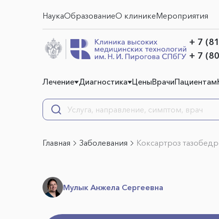
Наука
Образование
О клинике
Мероприятия
+ 7 (8
+ 7 (8
Лечение
Диагностика
Цены
Врачи
Пациентам
Главная
Заболевания
Коксартроз тазобедр
Мулык Анжела Сергеевна