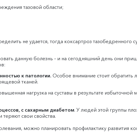
еждения тазовой области;
еделить не удается, тогда коксартроз тазобедренного су
вать данную болезнь – и на сегодняшний день они пришл
в:
нностью к патологии.
Особое внимание стоит обратить 
рящевой тканей.
овышенная нагрузка на суставы в результате избыточной 
цессов, с сахарным диабетом
. У людей этой группы пл
ни теряют свои свойства.
болевания, можно планировать профилактику развития ко