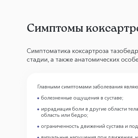
Симптомы коксартро
Симптоматика коксартроза тазобедре
стадии, а также анатомических особ
Главными симптомами заболевания являю
болезненные ощущения в суставе;
иррадиация боли в другие области тела
область или бедро;
ограниченность движений сустава и по
визуальные нарушения при движении, 