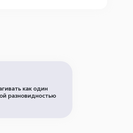
агивать как один
нной разновидностью