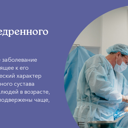
едренного
е заболевание
ящее к его
еский характер
ного сустава
людей в возрасте,
подвержены чаще,