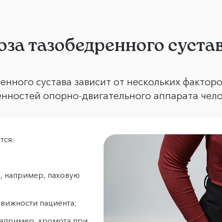
за тазобедренного суста
нного сустава зависит от нескольких факторо
енностей опорно-двигательного аппарата чел
тся:
, например, паховую
движности пациента;
например, хромота при