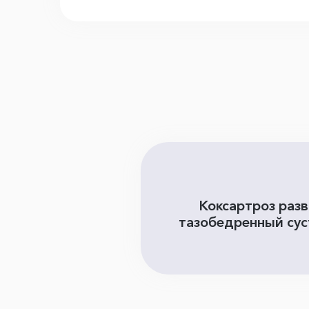
Коксартроз разв
тазобедренный суст