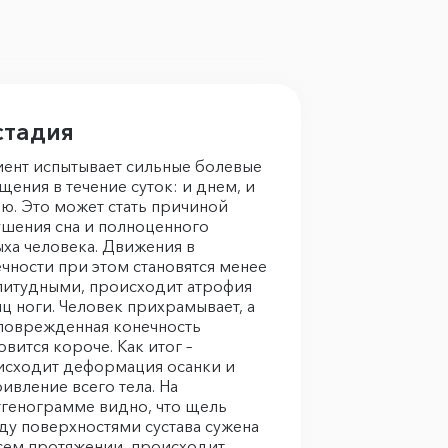
 стадия
ент испытывает сильные болевые
ения в течение суток: и днем, и
ю. Это может стать причиной
шения сна и полноценного
ха человека. Движения в
чности при этом становятся менее
литудными, происходит атрофия
 ноги. Человек прихрамывает, а
поврежденная конечность
овится короче. Как итог –
исходит деформация осанки и
ивление всего тела. На
генограмме видно, что щель
у поверхностями сустава сужена
сем протяжении, происходит