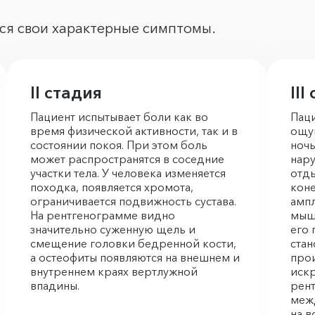
ся свои характерные симптомы.
II стадия
III
Пациент испытывает боли как во
Паци
время физической активности, так и в
ощущ
состоянии покоя. При этом боль
ночь
может распространятся в соседние
нару
участки тела. У человека изменяется
отды
походка, появляется хромота,
коне
ограничивается подвижность сустава.
амп
На рентгенограмме видно
мышц
значительно суженную щель и
его 
смещение головки бедренной кости,
стан
а остеофиты появляются на внешнем и
про
внутреннем краях вертлужной
искр
впадины.
рент
межд
на в