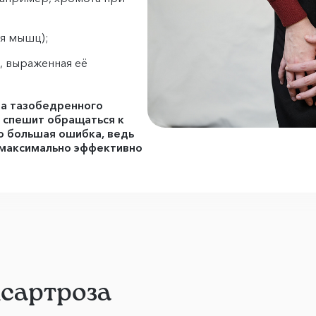
я мышц);
 выраженная её
за тазобедренного
е спешит обращаться к
о большая ошибка, ведь
 максимально эффективно
ксартроза