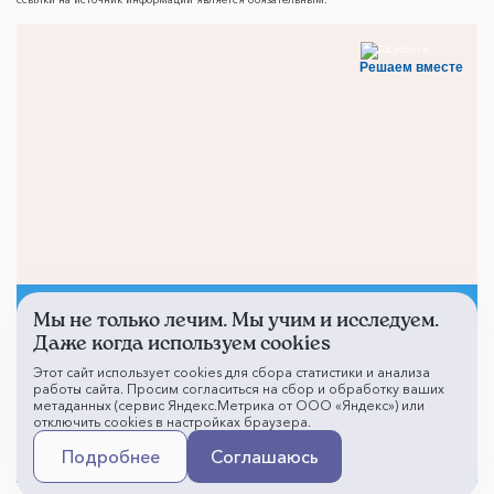
Решаем вместе
Мы не только лечим. Мы учим и исследуем.
Не смогли записаться к
Даже когда используем cookies
врачу?
Этот сайт использует cookies для сбора статистики и анализа
работы сайта. Просим согласиться на сбор и обработку ваших
метаданных (сервис Яндекс.Метрика от ООО «Яндекс») или
отключить cookies в настройках браузера.
Написать о проблеме
Подробнее
Соглашаюсь