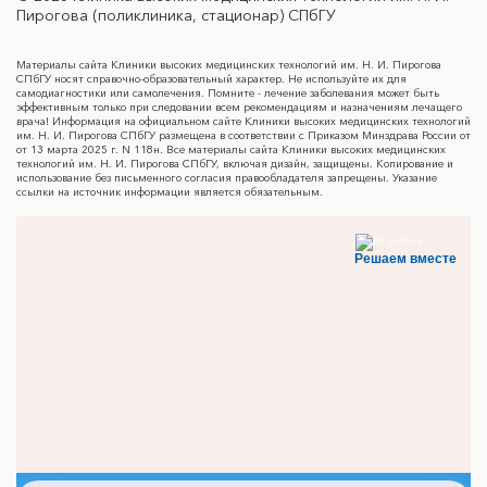
Пирогова (поликлиника, стационар) СПбГУ
Материалы сайта Клиники высоких медицинских технологий им. Н. И. Пирогова
СПбГУ носят справочно-образовательный характер. Не используйте их для
самодиагностики или самолечения. Помните - лечение заболевания может быть
эффективным только при следовании всем рекомендациям и назначениям лечащего
врача! Информация на официальном сайте Клиники высоких медицинских технологий
им. Н. И. Пирогова СПбГУ размещена в соответствии с Приказом Минздрава России от
от 13 марта 2025 г. N 118н. Все материалы сайта Клиники высоких медицинских
технологий им. Н. И. Пирогова СПбГУ, включая дизайн, защищены. Копирование и
использование без письменного согласия правообладателя запрещены. Указание
ссылки на источник информации является обязательным.
Решаем вместе