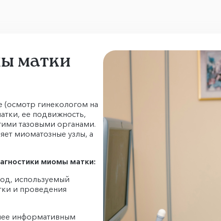
ы матки
 (осмотр гинекологом на
атки, ее подвижность,
гими тазовыми органами.
яет миоматозные узлы, а
агностики миомы матки:
тод, используемый
тки и проведения
олее информативным