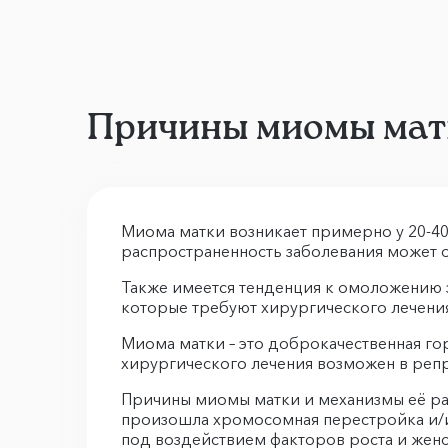
Причины миомы матк
Миома матки возникает примерно у 20-40
распространенность заболевания может о
Также имеется тенденция к омоложению з
которые требуют хирургического лечения
Миома матки – это доброкачественная го
хирургического лечения возможен в репро
Причины миомы матки и механизмы её разв
произошла хромосомная перестройка и/ил
под воздействием факторов роста и женс