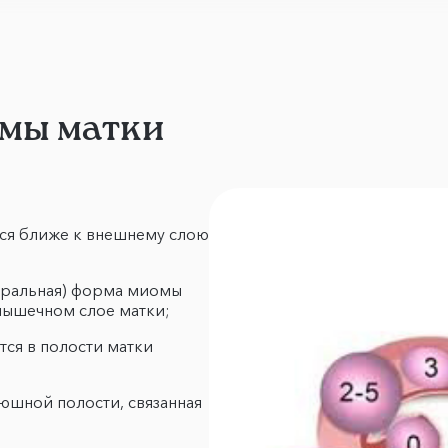
мы матки
тся ближе к внешнему слою
уральная) форма миомы
 мышечном слое матки;
тся в полости матки
юшной полости, связанная