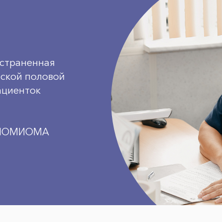
остраненная
нской половой
ациенток
ЕЙОМИОМА