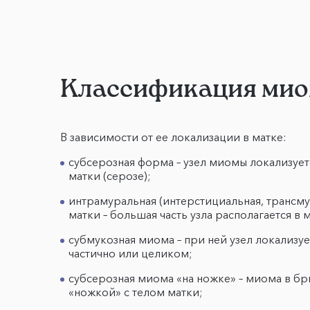
Классификация мио
В зависимости от ее локализации в матке:
субсерозная форма – узел миомы локализуе
матки (серозе);
интрамуральная (интерстициальная, трансм
матки – большая часть узла располагается в
субмукозная миома – при ней узел локализуе
частично или целиком;
субсерозная миома «на ножке» – миома в бр
«ножкой» с телом матки;