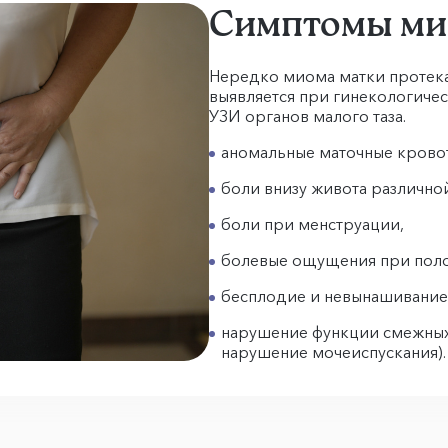
Симптомы ми
Нередко миома матки протека
выявляется при гинекологиче
УЗИ органов малого таза.
аномальные маточные кровот
боли внизу живота различно
боли при менструации,
болевые ощущения при поло
бесплодие и невынашивание
нарушение функции смежных 
нарушение мочеиспускания).