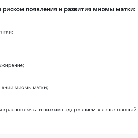
 риском появления и развития миомы матки:
ентки;
 ожирение;
;
шении миомы матки;
 красного мяса и низким содержанием зеленых овощей,