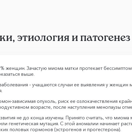
и, этиология и патогенез
% женщин. Зачастую миома матки протекает бессимптомно 
казаться выше.
аболевания – учащаются случаи ее выявления у женщин мо
.
рмон-зависимая опухоль, риск ее озлокачествления край
дуктивном возрасте, после наступления менопаузы отмеч
ития не до конца изучены. Принято считать, что миома 
и генетическая мутация. С этой аномалии начинает раст
ких половых гормонов (эстрогенов и прогестерона).