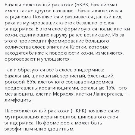
Базальноклеточный рак кожи (БКРК, базалиома)
имеет также другое название – базальноклеточная
карцинома. Появляется и развивается данный вид
рака из мутировавших клеток базального слоя
эпидермиса. В этом слое формируются новые клетки
кожи, сдвигающие наружу ранее возникшие. Из-за
этого происходит формирование большого
количества слоев эпителия. Клетки, которые
находятся ближе к поверхности кожи, изменяются,
ороговевают и уплощаются.
Так и образуются все 5 слоев эпидермиса:
базальный, шиповатый, зернистый, блестящий,
роговой. 85% клеточного состава эпидермиса
представлены кератиноцитами, остальные 15% - это
меланоциты, клетки Меркеля, клетки Лангерганса, Т-
лимфоциты.
Плоскоклеточный рак кожи (ПКРК) появляется из
мутировавших кератиноцитов шиповатого слоя
эпидермиса. По форме роста может быть:
экзофитным или эндоцитным.