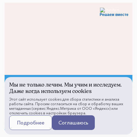
Решаем вместе
Мы не только лечим. Мы учим и исследуем.
Не смогли записаться к
Даже когда используем cookies
врачу?
Этот сайт использует cookies для сбора статистики и анализа
работы сайта. Просим согласиться на сбор и обработку ваших
метаданных (сервис Яндекс.Метрика от ООО «Яндекс») или
отключить cookies в настройках браузера.
Написать о проблеме
Подробнее
Соглашаюсь