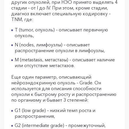
других опухолей, при НЭО принято выделять 4
стадии – от I до IV. При этом, кроме стадии,
диагноз включает специальную кодировку –
TNM, где:
T (tumor, опухоль) – описывает первичную
опухоль,
N (nodes, лимфоузлы) – описывает
распространение опухоли в лимфоузлы,
M (metastasis, метастазы) – описывает наличие
или отсутствие метастазов.
Еще один параметр, описывающий
нейроэндокринную опухоль – Grade. Он
используется для описания способности
опухоли к быстрому росту и распространению
по организму и бывает 3 степеней:
G1 (low grade) – низкий темп роста и
распространения,
G2 (intermediate grade) – промежуточный,