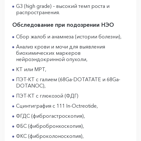
G3 (high grade) – высокий темп роста и
распространения.
Обследование при подозрении НЭО
Сбор жалоб и анамнеза (истории болезни),
Анализ крови и мочи для выявления
биохимических маркеров
нейроэндокринной опухоли,
КТ или МРТ,
ПЭТ-КТ с галием (68Ga-DOTATATE и 68Ga-
DOTANOC),
ПЭТ-КТ с глюкозой (ФДГ)
Сцинтиграфия с 111 In-Octreotide,
ФГДС (фиброгастроскопия),
ФБС (фибробронхоскопия),
ФКС (фиброколоноскопия),