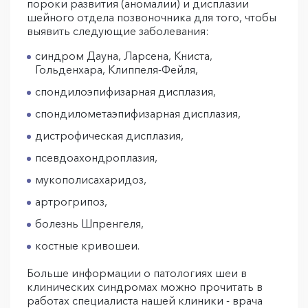
пороки развития (аномалии) и дисплазии
шейного отдела позвоночника для того, чтобы
выявить следующие заболевания:
синдром Дауна, Ларсена, Книста,
Гольденхара, Клиппеля-Фейля,
спондилоэпифизарная дисплазия,
спондилометаэпифизарная дисплазия,
дистрофическая дисплазия,
псевдоахондроплазия,
мукополисахаридоз,
артрогрипоз,
болезнь Шпренгеля,
костные кривошеи.
Больше информации о патологиях шеи в
клинических синдромах можно прочитать в
работах специалиста нашей клиники - врача