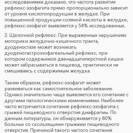
исследованиями доказано, что частота развития
рефлюкс-эзофагита прямо пропорционально зависит
от уровня кислотопродукции в желудке. При
повышенной продукции соляной кислоты в желудке,
рефлюкс-эзофагит выявляется у 54% исследованных.
Щелочной рефлюкс. При выраженных нарушениях
моторики желудочно-кишечного тракта,
дуоденостазе может возникать
дуоденогастроэзофагеальный рефлюкс, при
котором содержимое двенадцатиперстной кишки
может забрасываться в пищевод, практически не
смешиваясь с содержимым желудка.
Таким образом, рефлюкс-эзофагит может
развиваться как самостоятельное заболевание.
Однако значительно чаще выявляется его сочетание с
другими патологическими изменениями. Наиболее
часто встречается сочетание рефлюкс-эзофагита с
грыжей пищеводного отверстия диафрагмы. По
данным литературы, он обнаруживается у 80%
больных со скользящими грыжами пищеводного
отверстия. Причиной такого частого сочетания