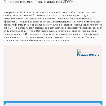
Пирогова (поликлиника, стационар) СПбГУ
Материалы сайта Клиники высоких медицинских технологий им. Н. И. Пирогова
СПбГУ носят справочно-образовательный характер. Не используйте их для
самодиагностики или самолечения. Помните - лечение заболевания может быть
эффективным только при следовании всем рекомендациям и назначениям лечащего
врача! Информация на официальном сайте Клиники высоких медицинских технологий
им. Н. И. Пирогова СПбГУ размещена в соответствии с Приказом Минздрава России от
от 13 марта 2025 г. N 118н. Все материалы сайта Клиники высоких медицинских
технологий им. Н. И. Пирогова СПбГУ, включая дизайн, защищены. Копирование и
использование без письменного согласия правообладателя запрещены. Указание
ссылки на источник информации является обязательным.
Решаем вместе