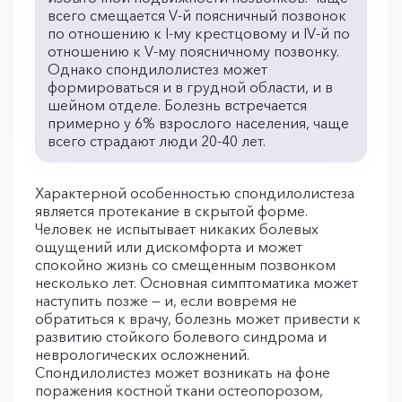
всего смещается V-й поясничный позвонок
по отношению к I-му крестцовому и IV-й по
отношению к V-му поясничному позвонку.
Однако спондилолистез может
формироваться и в грудной области, и в
шейном отделе. Болезнь встречается
примерно у 6% взрослого населения, чаще
всего страдают люди 20-40 лет.
Характерной особенностью спондилолистеза
является протекание в скрытой форме.
Человек не испытывает никаких болевых
ощущений или дискомфорта и может
спокойно жизнь со смещенным позвонком
несколько лет. Основная симптоматика может
наступить позже — и, если вовремя не
обратиться к врачу, болезнь может привести к
развитию стойкого болевого синдрома и
неврологических осложнений.
Спондилолистез может возникать на фоне
поражения костной ткани остеопорозом,