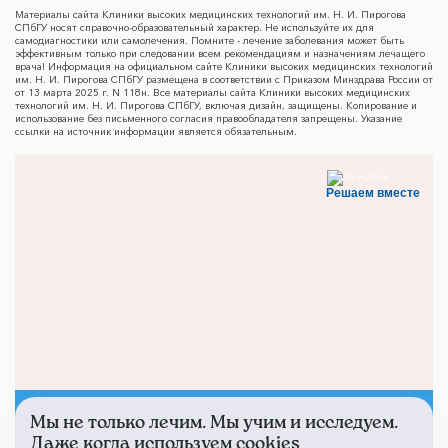
Материалы сайта Клиники высоких медицинских технологий им. Н. И. Пирогова
СПбГУ носят справочно-образовательный характер. Не используйте их для
самодиагностики или самолечения. Помните - лечение заболевания может быть
эффективным только при следовании всем рекомендациям и назначениям лечащего
врача! Информация на официальном сайте Клиники высоких медицинских технологий
им. Н. И. Пирогова СПбГУ размещена в соответствии с Приказом Минздрава России от
от 13 марта 2025 г. N 118н. Все материалы сайта Клиники высоких медицинских
технологий им. Н. И. Пирогова СПбГУ, включая дизайн, защищены. Копирование и
использование без письменного согласия правообладателя запрещены. Указание
ссылки на источник информации является обязательным.
Решаем вместе
Мы не только лечим. Мы учим и исследуем.
Не смогли записаться к
Даже когда используем cookies