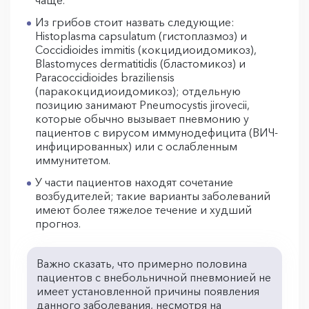
чаще.
Из грибов стоит назвать следующие:
Histoplasma capsulatum (гистоплазмоз) и
Coccidioides immitis (кокцидиоидомикоз),
Blastomyces dermatitidis (бластомикоз) и
Paracoccidioides braziliensis
(паракокцидиоидомикоз); отдельную
позицию занимают Pneumocystis jirovecii,
которые обычно вызывает пневмонию у
пациентов с вирусом иммунодефицита (ВИЧ-
инфицированных) или с ослабленным
иммунитетом.
У части пациентов находят сочетание
возбудителей; такие варианты заболеваний
имеют более тяжелое течение и худший
прогноз.
Важно сказать, что примерно половина
пациентов с внебольничной пневмонией не
имеет установленной причины появления
данного заболевания, несмотря на