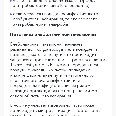
у алкоголиков- S. pneumoniae, анаэробы,
энтеробактерии (чаще K. pneumoniae);
если механизм попадания инфекционного
возбудителя - аспирация, то скорее всего
энтеробактерии, анаэробы.
Патогенез внебольничной пневмонии
Внебольничная пневмония начинает
развиваться, когда возбудитель попадает в
нижние дыхательные пути, что происходит
чаще всего при аспирации секрета носоглотки.
Также возбудитель ВП может передаваться
воздушно-капельным путем; попадать в
нижние дыхательные пути гематогенно из
внелегочного очага инфекции; или
посредством инфицирования из рядом
лежащих органов, а также при ранении. Но
основной путь - это аспирация.
В норме у человека довольно часто может
происходить микроаспирация, а ротоглотка
может быть заселена патогенными