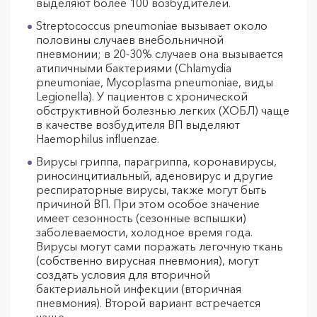
выделяют более 100 возбудителей.
Streptococcus pneumoniae вызывает около
половины случаев внебольничной
пневмонии; в 20-30% случаев она вызывается
атипичными бактериями (Chlamydia
pneumoniae, Mycoplasma pneumoniae, виды
Legionella). У пациентов с хронической
обструктивной болезнью легких (ХОБЛ) чаще
в качестве возбудителя ВП выделяют
Haemophilus influenzae.
Вирусы гриппа, парагриппа, коронавирусы,
риносинцитиальный, аденовирус и другие
респираторные вирусы, также могут быть
причиной ВП. При этом особое значение
имеет сезонность (сезонные вспышки)
заболеваемости, холодное время года.
Вирусы могут сами поражать легочную ткань
(собственно вирусная пневмония), могут
создать условия для вторичной
бактериальной инфекции (вторичная
пневмония). Второй вариант встречается