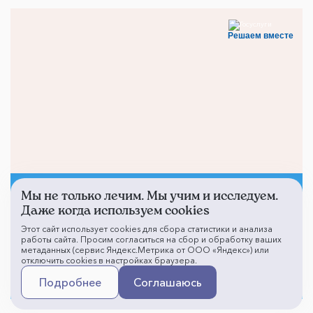
Решаем вместе
Мы не только лечим. Мы учим и исследуем.
Не смогли записаться к
Даже когда используем cookies
врачу?
Этот сайт использует cookies для сбора статистики и анализа
работы сайта. Просим согласиться на сбор и обработку ваших
метаданных (сервис Яндекс.Метрика от ООО «Яндекс») или
отключить cookies в настройках браузера.
Написать о проблеме
Подробнее
Соглашаюсь