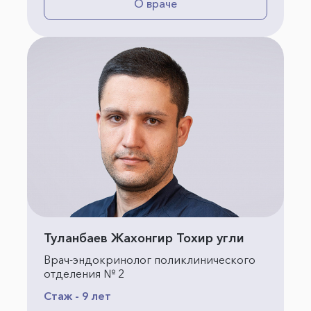
О враче
Туланбаев Жахонгир Тохир угли
Врач-эндокринолог поликлинического
отделения № 2
Стаж - 9 лет