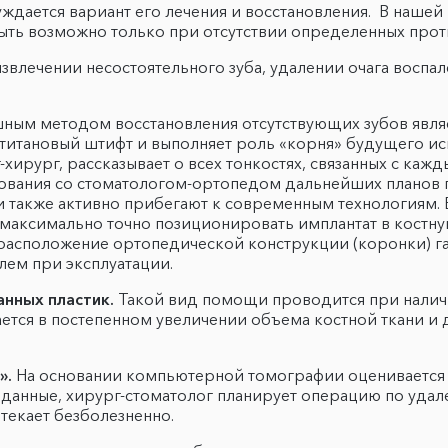
ждается вариант его лечения и восстановления. В наше
ыть возможно только при отсутствии определенных прот
извлечении несостоятельного зуба, удалении очага восп
ым методом восстановления отсутствующих зубов явля
 титановый штифт и выполняет роль «корня» будущего ис
-хирург, рассказывает о всех тонкостях, связанных с каж
ования со стоматологом-ортопедом дальнейших планов 
также активно прибегают к современным технологиям. В
максимально точно позиционировать имплантат в костную
асположение ортопедической конструкции (коронки) га
лем при эксплуатации.
анных пластик.
Такой вид помощи проводится при налич
ается в постепенном увеличении объема костной ткани 
».
На основании компьютерной томографии оценивается 
и данные, хирург-стоматолог планирует операцию по уда
текает безболезненно.