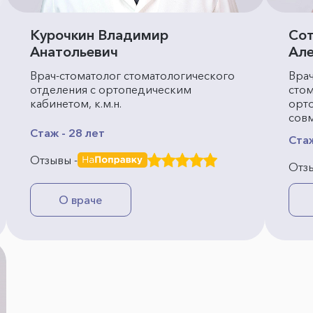
Курочкин Владимир
Сот
Анатольевич
Але
Врач-стоматолог стоматологического
Врач
отделения с ортопедическим
стом
кабинетом, к.м.н.
орт
совм
Стаж - 28 лет
Стаж
Отзывы -
Отзы
О враче