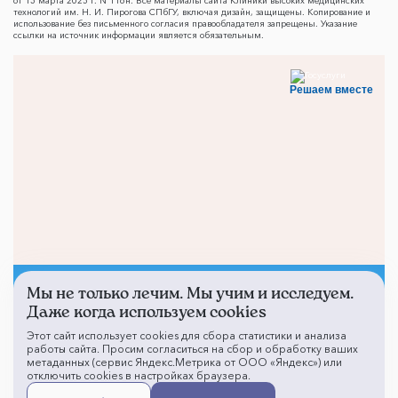
от 13 марта 2025 г. N 118н. Все материалы сайта Клиники высоких медицинских
технологий им. Н. И. Пирогова СПбГУ, включая дизайн, защищены. Копирование и
использование без письменного согласия правообладателя запрещены. Указание
ссылки на источник информации является обязательным.
Решаем вместе
Мы не только лечим. Мы учим и исследуем.
Не смогли записаться к
Даже когда используем cookies
врачу?
Этот сайт использует cookies для сбора статистики и анализа
работы сайта. Просим согласиться на сбор и обработку ваших
метаданных (сервис Яндекс.Метрика от ООО «Яндекс») или
отключить cookies в настройках браузера.
Написать о проблеме