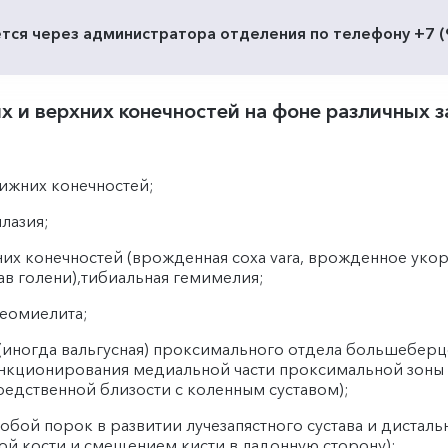
тся через администратора отделения по телефону +7 (96
 и верхних конечностей на фоне различных з
ижних конечностей;
лазия;
х конечностей (врожденная coxa vara, врожденное уко
ав голени),тибиальная гемимелия;
теомиелита;
(иногда вальгусная) проксимального отдела большеберцо
нкционирования медиальной части проксимальной зоны
едственной близости с коленным суставом);
бой порок в развитии лучезапястного сустава и дистал
ой кости и смещением кисти в ладонную сторону);