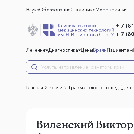
Наука
Образование
О клинике
Мероприятия
+ 7 (8
+ 7 (8
Лечение
Диагностика
Цены
Врачи
Пациентам
Главная
Врачи
Травматолог-ортопед (детск
Виленский Виктор