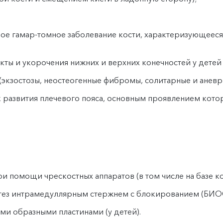
ое гамар-томное заболевание кости, характеризующеес
ты и укорочения нижних и верхних конечностей у детей 
(экзостозы, неостеогенные фибромы, солитарные и аневр
развития плечевого пояса, основным проявлением котор
помощи чрескостных аппаратов (в том числе на базе ком
ез интрамедуллярным стержнем с блокированием (БИОС)
ми образными пластинами (у детей).