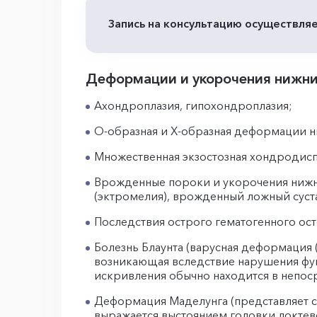
Запись на консультацию осуществляе
Деформации и укорочения нижних
Ахондроплазия, гипохондроплазия;
О-образная и Х-образная деформации н
Множественная экзостозная хондродисп
Врожденные пороки и укорочения нижни
(эктромелия), врожденный ложный суст
Последствия острого гематогенного ос
Болезнь Блаунта (варусная деформация 
возникающая вследствие нарушения фу
искривления обычно находится в непоср
Деформация Маделунга (представляет со
выражается выстоянием головки локтев