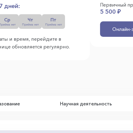
Первичный п
7 дней:
5 500 ₽
Ср
Чт
Пт
Приёма нет
Приёма нет
Приёма нет
Онлайн-
аты и время, перейдите в
анице обновляется регулярно.
зование
Научная деятельность