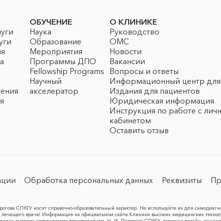
ОБУЧЕНИЕ
О КЛИНИКЕ
луги
Наука
Руководство
уги
Образование
ОМС
ия
Мероприятия
Новости
а
Программы ДПО
Вакансии
Fellowship Programs
Вопросы и ответы
Научный
Информационный центр для
чения
акселератор
Издания для пациентов
я
Юридическая информация
Инструкция по работе с лич
кабинетом
Оставить отзыв
ации
Обработка персональных данных
Реквизиты
Пр
огова СПбГУ носят справочно-образовательный характер. Не используйте их для самодиагн
лечащего врача! Информация на официальном сайте Клиники высоких медицинских техноло
Клиники высоких медицинских технологий им. Н. И. Пирогова СПбГУ, включая дизайн, защищ