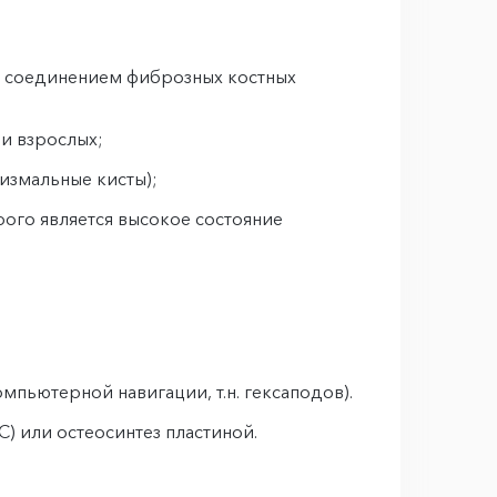
я соединением фиброзных костных
и взрослых;
измальные кисты);
ого является высокое состояние
пьютерной навигации, т.н. гексаподов).
 или остеосинтез пластиной.