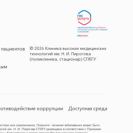
© 2026 Клиника высоких медицинских
 пациентов
технологий им. Н. И. Пирогова
(поликлиника, стационар) СПбГУ
ным
отиводействие коррупции
Доступная среда
остики или самолечения. Помните - лечение заболевания может быть
гий им. Н. И. Пирогова СПбГУ размещена в соответствии с Приказом
ены. Копирование и использование без письменного согласия