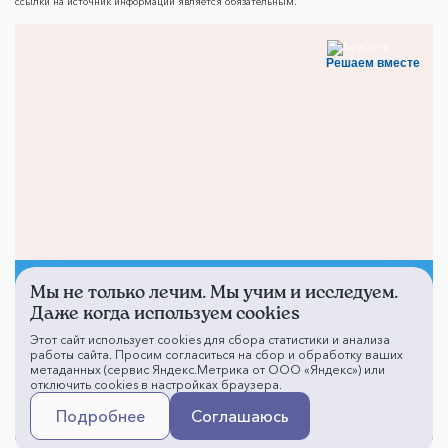
ссылки на источник информации является обязательным.
Решаем вместе
Мы не только лечим. Мы учим и исследуем.
Не смогли записаться к
Даже когда используем cookies
врачу?
Этот сайт использует cookies для сбора статистики и анализа
работы сайта. Просим согласиться на сбор и обработку ваших
метаданных (сервис Яндекс.Метрика от ООО «Яндекс») или
отключить cookies в настройках браузера.
Написать о проблеме
Подробнее
Соглашаюсь